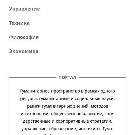
Управление
Техника
Философия
Экономика
ПОРТАЛ
Гуманитарное пространство в рамках одного
ресурса: гума­ни­тар­ные и соци­аль­ные науки,
рынки гума­ни­тар­ных зна­ний, методов
и техно­ло­гий, обще­ст­вен­ное раз­ви­тие, госу­
дар­ст­вен­ные и кор­пора­тив­ные стра­тегии,
управ­ле­ние, обра­зо­ва­ние, инсти­туты. Гума­