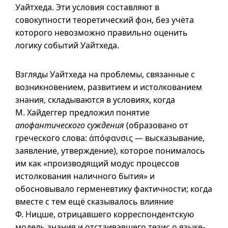
Уайтхеда. Эти условия составляют в
совокупности теоретический фон, без учёта
которого невозможно правильно оценить
логику событий Уайтхеда.
Взгляды Уайтхеда на проблемы, связанные с
возникновением, развитием и истолкованием
знания, складываются в условиях, когда
М. Хайдеггер предложил понятие
апофантического суждения
(образовано от
греческого слова:
ἀπόφανσις
— высказывание,
заявление, утверждение), которое понималось
им как «производящий модус процессов
истолкования наличного бытия» и
обосновывало герменевтику фактичности; когда
вместе с тем ещё сказывалось влияние
Ф. Ницше, отрицавшего корреспондентскую
модель знания и отстаивавшего тезис о языке-