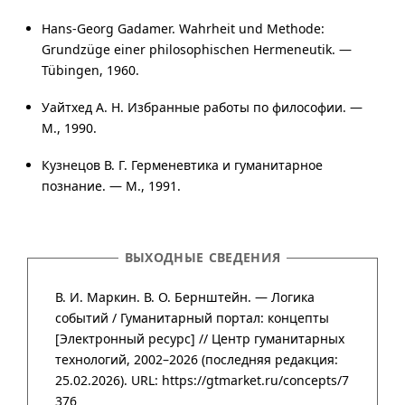
Hans-Georg Gadamer. Wahrheit und Methode:
Grundzüge einer philosophischen Hermeneutik. —
Tübingen, 1960.
Уайтхед А. Н. Избранные работы по философии. —
М., 1990.
Кузнецов В. Г. Герменевтика и гуманитарное
познание. — М., 1991.
ВЫХОДНЫЕ СВЕДЕНИЯ
В. И. Маркин. В. О. Бернштейн. — Логика
событий /
Гума­нитар­ный портал
:
концепты
[Элект­рон­ный ресурс] //
Центр гума­нитар­ных
техно­логий
,
2002–2026
(после­дняя редак­ция:
25.02.2026).
URL: https://gtmarket.ru/concepts/7
376