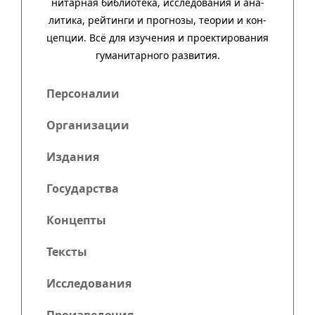
нитар­ная биб­лио­тека, иссле­до­ва­ния и ана­
ли­тика, рей­тинги и прог­нозы, тео­рии и кон­
цеп­ции. Всё для изу­че­ния и про­ек­тиро­ва­ния
гума­нитар­ного развития.
Персоналии
Организации
Издания
Государства
Концепты
Тексты
Исследования