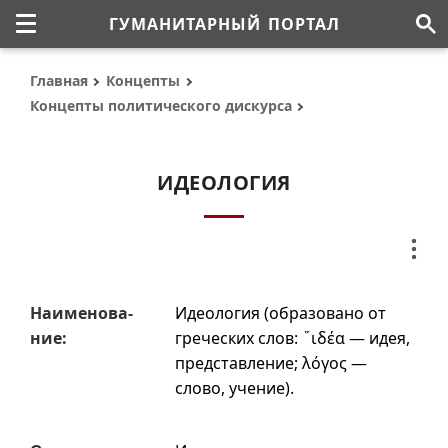
ГУМАНИТАРНЫЙ ПОРТАЛ
Главная
Концепты
Концепты политического дискурса
ИДЕОЛОГИЯ
Наиме­но­ва­
Идеология (образовано от
ние:
греческих слов:
῞ιδέα
— идея,
представление;
λόγος
—
слово, учение).