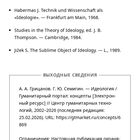
Habermas J. Technik und Wissenschaft als
«Ideologie». — Frankfurt am Main, 1968.
Studies in the Theory of Ideology, ed. J. B.
Thompson. — Cambridge, 1984.
Jiźek S. The Sublime Object of Ideology. — L., 1989.
ВЫХОДНЫЕ СВЕДЕНИЯ
А. А. Грицанов. Г. Ю. Семигин. — Идеология /
Гума­нитар­ный портал
:
концепты
[Элект­рон­
ный ресурс] //
Центр гума­нитар­ных техно­
логий
,
2002–2026
(после­дняя редак­ция:
25.02.2026).
URL: https://gtmarket.ru/concepts/6
869