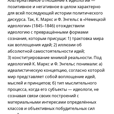
Альтернативное отношение к идеологии —
позитивное и негативное в целом характерно
для всей последующей истории политического
дискурса. Так, К. Маркс и Ф. Энгельс в «Немецкой
идеологии» (
1845–1846
) отождествили
идеологию с превращёнными формами
сознания, которым присущи: 1) трактовка мира
как воплощения идей; 2) иллюзии об
абсолютной самостоятельности идей;
3) конституирование мнимой реальности. Под
идеологией К. Маркс и Ф. Энгельс понимали: а)
идеалистическую концепцию, согласно которой
мир представляет собой воплощение идей,
мыслей и принципов; б) тип мыслительного
процесса, когда его субъекты — идеологи, не
сознавая связи своих построений с
материальными интересами определённых
классов и объективных побудительных сил