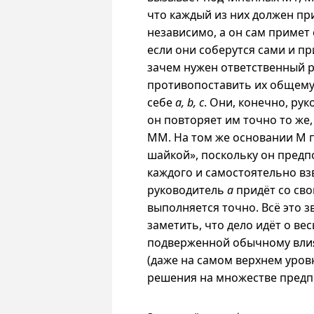
что каждый из них должен пр
независимо, а он сам примет
если они соберутся сами и п
зачем нужен ответственный 
противопоставить их общему 
себе
а, b, с
. Они, конечно, ру
он повторяет им точно то же,
ММ. На том же основании М 
шайкой», поскольку он пред
каждого и самостоятельно взв
руководитель
a
придёт со сво
выполняется точно. Всё это 
заметить, что дело идёт о в
подверженной обычному влия
(даже на самом верхнем уров
решения на множестве предп