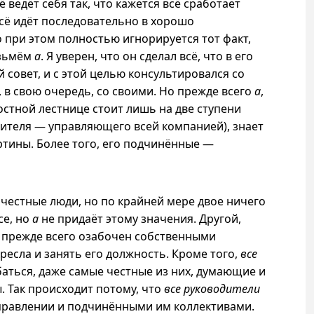
 ведёт себя так, что кажется всё сработает
всё идёт последовательно в хорошо
 при этом полностью игнорируется тот факт,
озьмём
a
. Я уверен, что он сделал всё, что в его
й совет,
и с
этой целью консультировался со
 в свою очередь, со своими. Но прежде всего
a
,
остной лестнице стоит лишь на две ступени
ителя — управляющего всей компанией), знает
ртины. Более того, его подчинённые —
 честные люди, но по крайней мере двое ничего
се, но
a
не придаёт этому значения. Другой,
 прежде всего озабочен собственными
ресла и занять его должность. Кроме того,
все
ться, даже самые честные из них, думающие и
. Так происходит потому, что
все руководители
правлении и подчинёнными им коллективами.