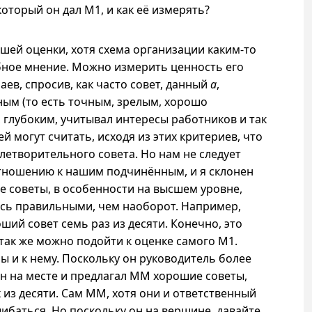
 который он дал M1, и как её измерять?
сшей оценки, хотя схема организации
каким-то
ное мнение. Можно измерить ценность его
аев, спросив, как часто совет, данный
a
,
ым (то есть точным, зрелым, хорошо
глубоким, учитывал интересы работников и так
й могут считать, исходя из этих критериев, что
летворительного совета. Но нам не следует
отношению к нашим подчинённым,
и я
склонен
е советы, в особенности на высшем уровне,
сь правильными, чем наоборот. Например,
ший совет семь раз из десяти. Конечно, это
 так же можно подойти к оценке самого M1.
ны
и к
нему. Поскольку он руководитель более
он на месте и предлагал ММ хорошие советы,
 из десяти. Сам MM, хотя они и ответственный
ибаться. Но поскольку он на вершине, давайте