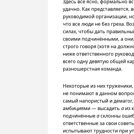
Здесь всё ясно, формально всё
удачно. Как представляется, 
руководимой организации, но
что все люди не без греха. В
силах, чтобы дать правильны
своими подчинёнными, а они,
строго говоря (хотя на должн
ниже ответственного руковод
всего одну девятую общей ка
разношерстная команда.
Некоторые из них труженики,
не понимают в данном вопро
самый напористый и демагог,
амбициями — высадить
a
из к
подчинённые
a
склонны ошиба
ответственные за свои советы
испытывают трудности при у