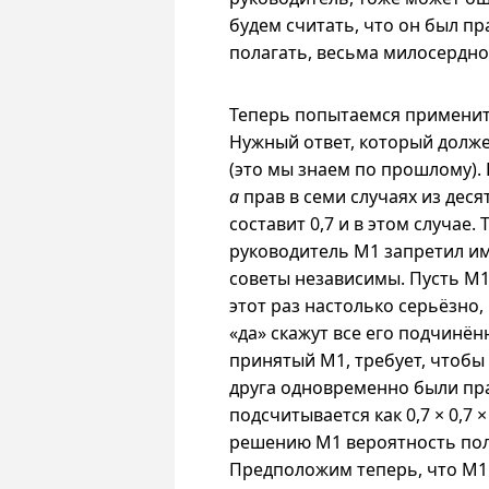
будем считать, что он был пра
полагать, весьма милосердно
Теперь попытаемся применить
Нужный ответ, который долже
(это мы знаем по прошлому). 
a
прав в семи случаях из деся
составит 0,7
и в
этом случае. 
руководитель M1 запретил им
советы независимы. Пусть M1
этот раз настолько серьёзно, 
«да» скажут все его подчинён
принятый M1, требует, чтобы
друга одновременно были прав
подсчитывается как 0,7 × 0,7
решению M1 вероятность полу
Предположим теперь, что M1 у