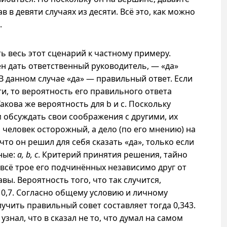
в в девяти случаях из десяти. Всё это, как можно
.
 весь этот сценарий к частному примеру.
н дать ответственный руководитель, — «да»
В данном случае «да» — правильный ответ. Если
ти, то вероятность его правильного ответа
Такова же вероятность для b
и с
. Поскольку
 обсуждать свои соображения с другими, их
 человек осторожный, а дело (по его мнению) на
что он решил для себя сказать «да», только если
ные:
а, b, с
. Критерий принятия решения, тайно
 всё трое его подчинённых независимо друг от
ы. Вероятность того, что так случится,
 × 0,7. Согласно общему условию и личному
чить правильный совет составляет тогда 0,343.
знал, что в сказал не то, что думал на самом