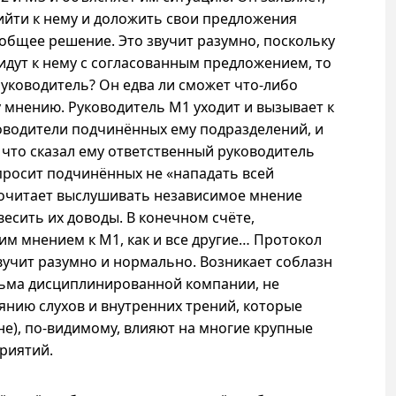
ийти к нему и доложить свои предложения
 общее решение. Это звучит разумно, поскольку
ридут к нему с согласованным предложением, то
руководитель? Он едва ли сможет
что-либо
мнению. Руководитель M1 уходит и вызывает к
ководители подчинённых ему подразделений, и
 что сказал ему ответственный руководитель
просит подчинённых не «нападать всей
почитает выслушивать независимое мнение
есить их доводы. В конечном счёте,
им мнением к M1, как и все другие… Протокол
звучит разумно и нормально. Возникает соблазн
есьма дисциплинированной компании, не
нию слухов и внутренних трений, которые
не),
по-видимому
, влияют на многие крупные
риятий.