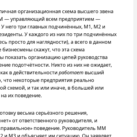
пичная организационная схема высшего звена
MM — управляющий всем предприятием —
 У него три главных подчинённых, M1, M2 и
езиденты. У каждого из них по три подчинённых
есь просто для наглядности), а всего в данном
 бизнесмены скажут, что эта схема
бы показать организацию цепей руководства
ение подотчётности. Никто из них не ожидает,
 как в действительности
работает
высший
о, что некоторые предприятия реально
той схемой, и так или иначе, в большей или
 на их поведение.
отовку весьма серьёзного решения,
нет» от ответственного руководителя, и
 «правильное» поведение. Руководитель ММ
 и M3 и объясняет им ситуацию. Он заявляет,