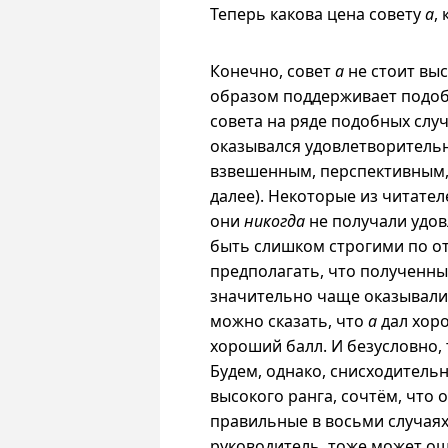
Теперь какова цена совету
a
,
Конечно, совет
a
не стоит вы
образом поддерживает подоб
совета на ряде подобных случ
оказывался удовлетворительн
взвешенным, перспективным, 
далее). Некоторые из читателе
они
никогда
не получали удов
быть слишком строгими по 
предполагать, что полученны
значительно чаще оказывали
можно сказать, что
a
дал хоро
хороший балл. И безусловно,
Будем, однако, снисходитель
высокого ранга, сочтём, что 
правильные в восьми случаях
руководитель, тоже может ош