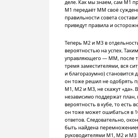
деле. Как мы знаем, сам M1 пр
M1 передаёт ММ своё суждени
правильности совета составит 0
приведут правила и осторожн
Теперь М2 и M3 в отдельност
вероятностью на успех. Таким
управляющего — ММ, после то
тремя заместителями, вся си
и благоразумно) становится д
он тоже решил не одобрять 
M1, M2 и M3, не скажут «да». 
независимо поддержат план, 
вероятность в кубе, то есть в
он тоже может ошибаться в 1
ответов. Следовательно, око
быть найдена перемножением
руководителями M1, M2 и M3 