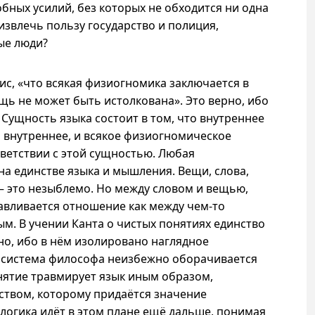
бных усилий, без которых не обходится ни одна
извлечь пользу государство и полиция,
ые люди?
ис, «что всякая физиогномика заключается в
ещь не может быть истолкована». Это верно, ибо
 Сущность языка состоит в том, что внутреннее
ь внутреннее, и всякое физиогномическое
тветствии с этой сущностью. Любая
а единстве языка и мышления. Вещи, слова,
— это незыблемо. Но между словом и вещью,
навливается отношение как между
чем-то
м. В учении Канта о чистых понятиях единство
но, ибо в нём изолировано наглядное
а система философа неизбежно оборачивается
нятие травмирует язык иным образом,
ством, которому придаётся значение
логика идёт в этом плане ещё дальше, понимая