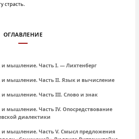
у страсть.
ОГЛАВЛЕНИЕ
к и мышление.
Часть I
. — Лихтенберг
к и мышление.
Часть II
. Язык и вычисление
к и мышление.
Часть III
. Слово и знак
к и мышление.
Часть IV
. Опосредствование
левской диалектики
к и мышление.
Часть V
. Смысл предложения