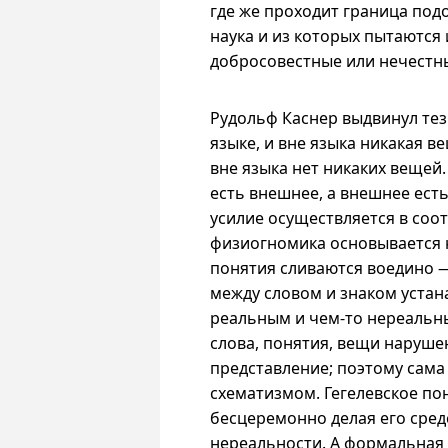
где же проходит граница подо
наука и из которых пытаются 
добросовестные или нечестн
Рудольф Каснер выдвинул тез
языке, и вне языка никакая в
вне языка нет никаких вещей.
есть внешнее, а внешнее ест
усилие осуществляется в соо
физиогномика основывается н
понятия сливаются воедино 
между словом и знаком уста
реальным и
чем-то
нереальны
слова, понятия, вещи наруше
представление; поэтому сам
схематизмом. Гегелевское по
бесцеремонно делая его сред
нереальности. А формальная 