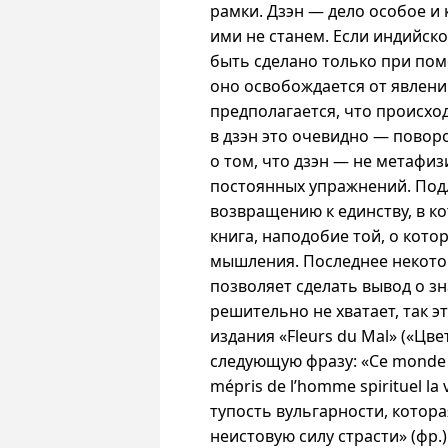
рамки. Дзэн — дело особое
и 
ими не станем. Если индийск
быть сделано только при по
оно освобождается от явлений
предполагается, что происход
в дзэн это очевидно — повор
о том, что дзэн — не метафи
постоянных упражнений. Под
возвращению к единству, в к
книга, наподобие той, о кото
мышления. Последнее некото
позволяет сделать вывод о з
решительно не хватает, так эт
издания «Fleurs du Mal» («Цве
следующую фразу: «Ce monde a 
mépris de l’homme spirituel la
тупость вульгарности, котор
неистовую силу страсти» (фр.