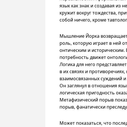
язык как знак и создавая из 
кружит вокруг тождества, пр
собой ничего, кроме тавтолог
Мышление Йорка возвращаетс
роль, которую играет в ней 
онтическим и историческим. Е
потребность движет онтолог
Логика для него представляе
в их связях и противоречиях,
взаимосвязанных суждений 
Он заглянул в отношения язык
логическая пригодность оказа
Метафизический порыв показа
порыв, фанатически преслед
Может показаться, что послед