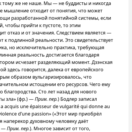
к
тому же не наше. Мы — не буддисты и никогда
ое мышление отходит от понятия, что может
мощи разработанной понятийной системы, если
, чтобы прийти к пустоте, то этим
ит отказ и от значения. Следствием является —
от к подлинной реальности. Это свидетельствует
зика, но исключительно практика, требующая
линная реальность достигается благодаря
отором исчезает разделяющий момент. Дзэнская
рой здесь говорится, далека от европейского
рым образом вульгаризировалось, что
начительном истощении его ресурсов. Чего ему
о благородства. Сто лет назад для нового
ты зла» (фр.) —
Прим. пер.
) Бодлер записал
acquis une épaisseur de vulgarité qui donne au
 violence d’une passion» («Этот мир приобрёл
ая наперекор духовному человеку даёт
) —
Прим. пер.
). Многое зависит от того,