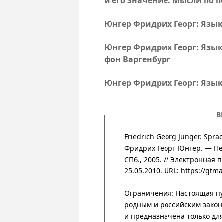
и его значение. Мысли по
Юнгер Фридрих Георг: Язы
Юнгер Фридрих Георг: Язы
фон Варгенбург
Юнгер Фридрих Георг: Язы
В
Friedrich Georg Junger. Spr
Фридрих Георг Юнгер. — Пер
СПб., 2005. // Элект­рон­ная 
25.05.2010.
URL: https://gtma