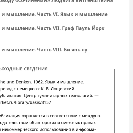
 поводу «Сочинений» Людвига Витгенштейна
к и мышление.
Часть VI
. Язык и мышление
к и мышление.
Часть VII
. Граф Пауль Йорк
к и мышление.
Часть VIII
. Би янь лу
ЫХОДНЫЕ СВЕДЕНИЯ
ache und Denken. 1962. Язык и мышление.
евод с немецкого: К. В. Лощевский. —
публи­ка­ция:
Центр гума­нитар­ных техно­логий
. —
rket.ru/library/basis/3157