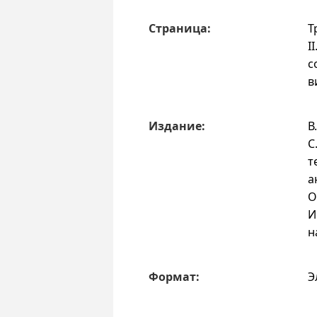
Страница:
Т
I
с
в
Издание:
В
С
т
а
О
И
н
Формат:
Э