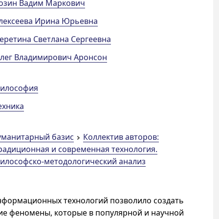
озин Вадим Маркович
лексеева Ирина Юрьевна
еретина Светлана Сергеевна
лег Владимирович Аронсон
илософия
ехника
уманитарный базис
Коллектив авторов:
радиционная и современная технология.
илософско-методологический анализ
информационных технологий позволило создать
ие феномены, которые в популярной и научной