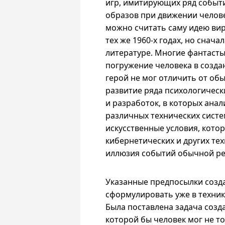
игр, имитирующих ряд событи
образов при движении челов
можно считать саму идею вир
тех же
1960-х
годах, но сначал
литературе. Многие фантасты
погружение человека в созда
герой не мог отличить от об
развитие ряда психологическ
и разработок, в которых ана
различных технических систем
искусственные условия, кото
кибернетических и других те
иллюзия событий обычной ре
Указанные предпосылки созд
сформулировать уже в техник
Была поставлена задача созд
которой бы человек мог не т