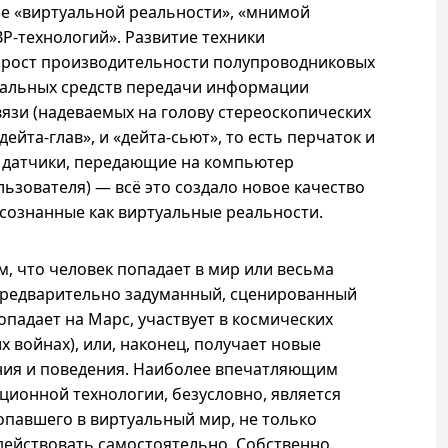
ие «виртуальной реальности», «мнимой
ВР-технологий
». Развитие техники
рост производительности полупроводниковых
иальных средств передачи информации
вязи (надеваемых на голову стереоскопических
ейта-глав», и «дейта-сьют», то есть перчаток и
ы датчики, передающие на компьютер
зователя) — всё это создало новое качество
сознанные как виртуальные реальности.
м, что человек попадает в мир или весьма
предварительно задуманный, сценированный
падает на Марс, участвует в космических
 войнах), или, наконец, получает новые
ия и поведения. Наиболее впечатляющим
ионной технологии, безусловно, является
опавшего в виртуальный мир, не только
действовать самостоятельно. Собственно