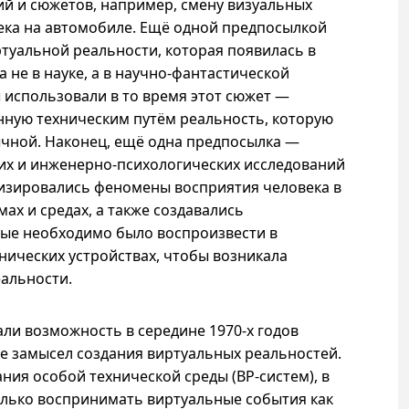
й и сюжетов, например, смену визуальных
ека на автомобиле. Ещё одной предпосылкой
туальной реальности, которая появилась в
а не в науке,
а в
научно-фантастической
 использовали в то время этот сюжет —
нную техническим путём реальность, которую
ычной. Наконец, ещё одна предпосылка —
их и инженерно-психологических исследований
лизировались феномены восприятия человека в
ах и средах, а также создавались
рые необходимо было воспроизвести в
хнических устройствах, чтобы возникала
альности.
али возможность в середине
1970-х
годов
е замысел создания виртуальных реальностей.
ания особой технической среды (
ВР-систем
), в
олько воспринимать виртуальные события как