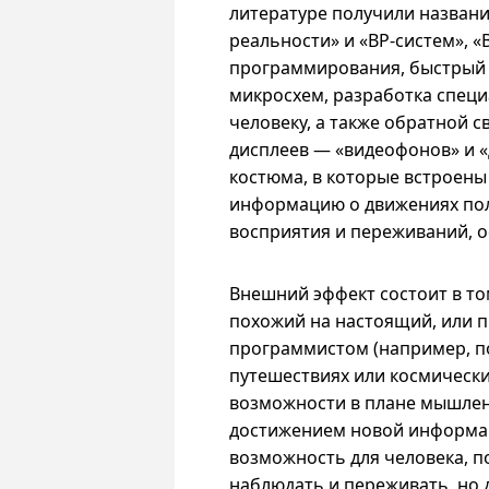
литературе получили назван
реальности» и «
ВР-систем
», «
программирования, быстрый 
микросхем, разработка спец
человеку, а также обратной с
дисплеев — «видеофонов» и «д
костюма, в которые встроен
информацию о движениях поль
восприятия и переживаний, о
Внешний эффект состоит в то
похожий на настоящий, или 
программистом (например, по
путешествиях или космических
возможности в плане мышлен
достижением новой информац
возможность для человека, п
наблюдать и переживать, но 