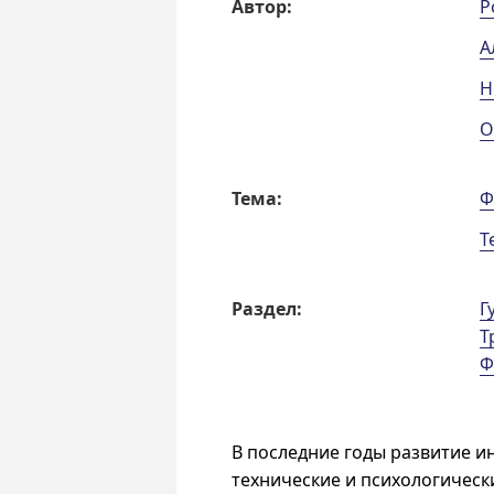
Автор:
Р
А
Н
О
Тема:
Ф
Т
Раздел:
Г
Т
Ф
В последние годы развитие 
технические и психологическ