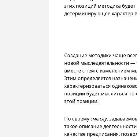
этих позиций методика будет 
детерминирующее характер 
Создание методики чаще всег
новой мыследеятельности — т
вместе с тем с изменением м
Этим определяется назначени
характеризоваться одинаково 
позиции будет мыслиться
по-
этой позиции.
По своему
смыслу
, задаваемо
такое описание деятельности
качестве предписания, позв