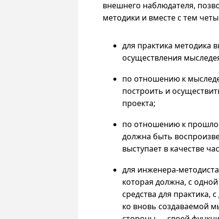
внешнего наблюдателя, позв
методики и вместе с тем чет
для практика методика в
осуществления мыследея
по отношению к мыследе
построить и осуществить
проекта;
по отношению к прошлой
должна быть воспроизве
выступает в качестве ча
для инженера-методиста 
которая должна, с одно
средства для практика, 
ко вновь создаваемой мы
стороны — своей функц