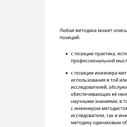
Любая методика может описыв
позиций:
с позиции практика, ис
профессиональной мысл
с позиции инженера-мет
использования в той ил
исследователей, обслуж
обеспечивающих её нео
научными знаниями, в то
с инженером-методистом
исследователи, так и ин
методику одинаковым об