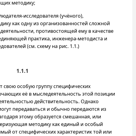
щих методику;
юдателя-исследователя (учёного),
ику как одну из организованностей сложной
еятельности, противостоящей ему в качестве
единяющей практика, инженера-методиста и
дователей (см. схему на
рис. 1
.1.)
1.1.1
ёт свою особую группу специфических
ючающих её в мыследеятельность этой позиции
еятельностью действительность. Однако
могут передаваться и обычно передаются из
лагодаря этому образуется смешанная, или
теризующая методику как единый и особый
имый от специфических характеристик той или