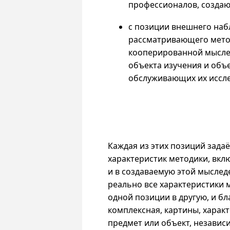
профессионалов, создаю
с позиции внешнего набл
рассматривающего метод
кооперированной мыслед
объекта изучения и объ
обслуживающих их иссле
Каждая из этих позиций зада
характеристик методики, вкл
и в
создаваемую этой мыслед
реально все характеристики 
одной позиции в другую, и б
комплексная, картины, харак
предмет или объект, независ