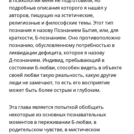
в психологии меня не подготовили, но
подробные описания которого я нашёл у
авторов, пишущих на эстетические,
религиозные и философские темы. Этот тип
познания я назову Познанием Бытия, или, для
краткости,
Б-познанием
. Оно противоположно
познанию, обусловленному потребностью в
ликвидации дефицита, которое я назову
Д-познанием
. Индивид, пребывающий в
состоянии
Б-любви
, способен видеть в объекте
своей любви такую реальность, какую другие
люди не замечают, то есть его восприятие
может быть более острым и глубоким.
Эта глава является попыткой обобщить
некоторые из основных познавательных
моментов в переживании
Б-любви
, в
родительском чувстве, в мистическом