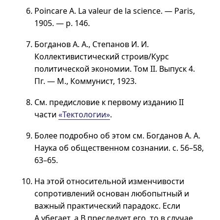
Poincare A. La valeur de la science. — Paris,
1905. —
p. 146
.
Богданов А. А., Степанов И. И.
Коллективистический строив/Курс
политической экономии.
Том II
.
Выпуск 4
.
Пг. — М., Коммунист, 1923.
См. предисловие к первому изданию II
части
«Тектологии»
.
Более подробно об этом см. Богданов
А. А.
Наука об общественном сознании.
с. 56–58
,
63–65
.
На этой относительной изменчивости
сопротивлений основан любопытный и
важный практический парадокс. Если
А убегает, а В преследует его, то в случае