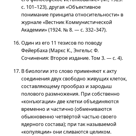
с. 101–123
), другая «Объективное
понимание принципа относительности» в
журнале «Вестник Коммунистической
Академии» (1924.
№ 8
. —
с. 332–347
).
Один из его 11 тезисов по поводу
Фейербаха (Маркс К., Энгельс Ф.
Сочинения: Второе издание.
Том 3
. —
с. 4
).
В биологии это слово применяют к акту
соединения двух свободно живущих клеток,
составляющему прообраз и зародыш
полового размножения. При собственно
«конъюгации» две клетки объединяются
временно и частично (обмениваются
обыкновенно четвёртой частью своего
ядерного состава); при так называемой
«копуляции» они сливаются целиком.