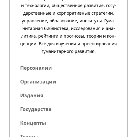
и техно­ло­гий, обще­ст­вен­ное раз­ви­тие, госу­
дар­ст­вен­ные и кор­пора­тив­ные стра­тегии,
управ­ле­ние, обра­зо­ва­ние, инсти­туты. Гума­
нитар­ная биб­лио­тека, иссле­до­ва­ния и ана­
ли­тика, рей­тинги и прог­нозы, тео­рии и кон­
цеп­ции. Всё для изу­че­ния и про­ек­тиро­ва­ния
гума­нитар­ного развития.
Персоналии
Организации
Издания
Государства
Концепты
Тексты