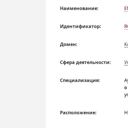
Наиме­но­ва­ние:
E
Иденти­фи­катор:
R
Домен:
К
Сфера деятель­ности:
У
Специали­зация:
А
в
у
Распо­ложе­ние:
Н