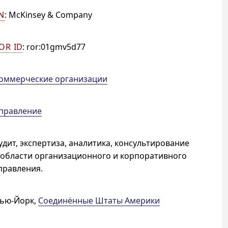
N
:
McKinsey & Company
OR ID
:
ror:01gmv5d77
оммерческие организации
правление
удит, экспертиза, аналитика, консультирование
 области организационного и корпоративного
правления.
ью-Йорк
,
Соединённые Штаты Америки