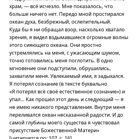
храм, — всё исчезло. Мне показалось, что
больше ничего нет. Передо мной простирался
океан духа, безбрежный, ослепительный.
Куда бы
я ни
обращал взор, насколько хватало
зрения, я видел вздымавшиеся огромные волны
этого сияющего океана. Они яростно
устремлялись на меня, с ужасающим шумом,
точно готовились меня поглотить. В одно
мгновение они подступили, обрушились,
захватили меня. Увлекаемый ими, я задыхался.
Я потерял сознание (в тексте буквально
«Я потерял всё своё естественное сознание») и
упал… Как прошёл этот день и следующий — я
не имею никакого представления. Внутри меня
переливался океан несказанной радости. И до
самой глубины моего существа я чувствовал
присутствие Божественной Матери»
[цитируется по: 107,
с. 16
].