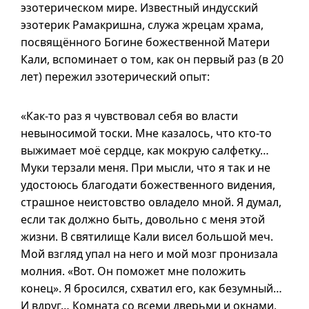
эзотерическом мире. Известный индусский
эзотерик Рамакришна, служа жрецам храма,
посвящённого Богине божественной Матери
Кали, вспоминает о том, как он первый раз (в 20
лет) пережил эзотерический опыт:
«
Как-то
раз я чувствовал себя во власти
невыносимой тоски. Мне казалось, что
кто-то
выжимает моё сердце, как мокрую салфетку…
Муки терзали меня. При мысли, что я так и не
удостоюсь благодати божественного видения,
страшное неистовство овладело мной. Я думал,
если так должно быть, довольно с меня этой
жизни. В святилище Кали висел большой меч.
Мой взгляд упал на него и мой мозг пронизала
молния. «Вот. Он поможет мне положить
конец». Я бросился, схватил его, как безумный…
И вдруг… Комната со всеми дверьми и окнами,