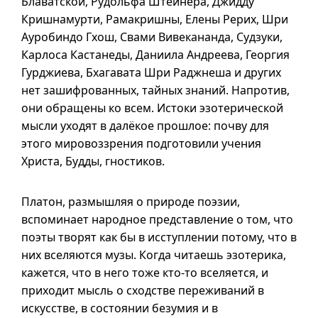
Блаватской, Рудольфа Штейнера, Джидду
Кришнамурти, Рамакришны, Елены Рерих, Шри
Ауробиндо Гхош, Свами Вивекананда, Судзуки,
Карлоса Кастанеды, Даниила Андреева, Георгия
Гурджиева, Бхагавата Шри Раджнеша и других
нет зашифрованных, тайных знаний. Напротив,
они обращены ко всем. Истоки эзотерической
мысли уходят в далёкое прошлое: почву для
этого мировоззрения подготовили учения
Христа, Будды, гностиков.
Платон, размышляя о природе поэзии,
вспоминает народное представление о том, что
поэты творят как бы в исступлении потому, что в
них вселяются музы. Когда читаешь эзотерика,
кажется, что в него тоже
кто-то
вселяется, и
приходит мысль о сходстве переживаний в
искусстве, в состоянии безумия
и в