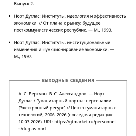
Выпуск 2
.
Норт Дуглас: Институты, идеология и эффективность
экономики. // От плана к рынку: будущее
посткоммунистических республик. — M., 1993.
Норт Дуглас: Институты, институциональные
изменения и функционирование экономики. —
М., 1997.
ВЫХОДНЫЕ СВЕДЕНИЯ
А. С. Бергман. В. С. Александров. — Норт
Дуглас /
Гума­нитар­ный портал
:
персоналии
[Элект­рон­ный ресурс] //
Центр гума­нитар­ных
техно­логий
,
2006–2026
(после­дняя редак­ция:
10.03.2026).
URL: https://gtmarket.ru/personnel
s/duglas-nort