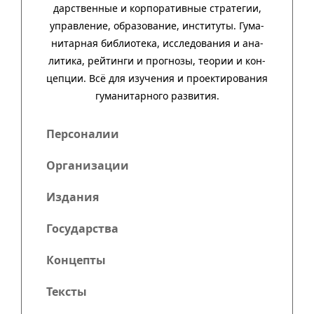
дар­ст­вен­ные и кор­пора­тив­ные стра­тегии,
управ­ле­ние, обра­зо­ва­ние, инсти­туты. Гума­
нитар­ная биб­лио­тека, иссле­до­ва­ния и ана­
ли­тика, рей­тинги и прог­нозы, тео­рии и кон­
цеп­ции. Всё для изу­че­ния и про­ек­тиро­ва­ния
гума­нитар­ного развития.
Персоналии
Организации
Издания
Государства
Концепты
Тексты