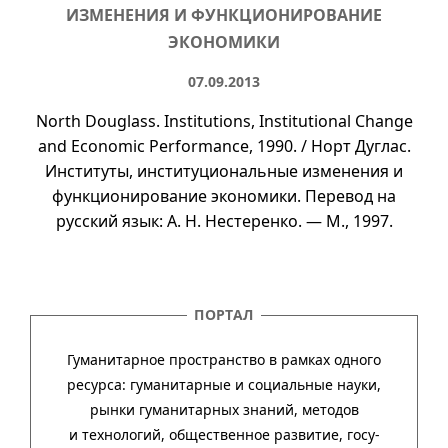
ИЗМЕНЕНИЯ И ФУНКЦИОНИРОВАНИЕ
ЭКОНОМИКИ
07.09.2013
North Douglass. Institutions, Institutional Change
and Economic Performance, 1990. / Норт Дуглас.
Институты, институциональные изменения и
функционирование экономики. Перевод на
русский язык:
А. Н.
Нестеренко. — М., 1997.
ПОРТАЛ
Гуманитарное пространство в рамках одного
ресурса: гума­ни­тар­ные и соци­аль­ные науки,
рынки гума­ни­тар­ных зна­ний, методов
и техно­ло­гий, обще­ст­вен­ное раз­ви­тие, госу­