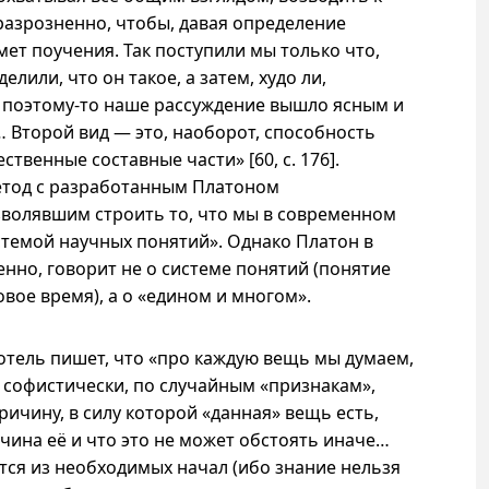
 разрозненно, чтобы, давая определение
ет поучения. Так поступили мы только что,
елили, что он такое, а затем, худо ли,
;
поэтому-то
наше рассуждение вышло ясным и
 Второй вид — это, наоборот, способность
тественные составные части» [60,
с. 176
].
метод с разработанным Платоном
зволявшим строить то, что мы в современном
темой научных понятий». Однако Платон в
енно, говорит не о системе понятий (понятие
овое время),
а о
«едином и многом».
отель пишет, что «про каждую вещь мы думаем,
е софистически, по случайным «признакам»,
ричину, в силу которой «данная» вещь есть,
чина её и что это не может обстоять иначе…
ся из необходимых начал (ибо знание нельзя