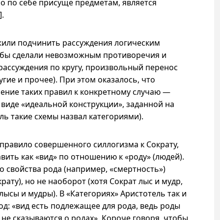
амо по себе присуще предметам, является
].
жили подчинить рассуждения логическим
е бы сделали невозможным противоречия и
(рассуждения по кругу, произвольный перенос
угие и прочее). При этом оказалось, что
ение таких правил к конкретному случаю —
 виде «идеальной конструкции», заданной на
ль такие схемы назвал категориями).
правило совершенного силлогизма к Сократу,
вить как «вид» по отношению к «роду» (людей).
о свойства рода (например, «смертность»)
ату), но не наоборот (хотя Сократ лыс и мудр,
лысы и мудры). В «Категориях» Аристотель так и
род: «вид есть подлежащее для рода, ведь роды
 не сказываются о родах». Короче говоря, чтобы