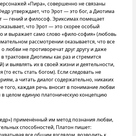
персонажей «Пира», совершенно не связаны
Федр утверждает, что Эрот — это бог, а Диотима
рот — гений и философ. Эриксимах помещает
оказывает, что Эрот — это скорее особый
о и выражает само слово «фило-софия» (любовь
нимательном рассмотрении оказывается, что все
 о любви не противоречат друг другу и даже
в трактовке Диотимы как раз и стремится
) и выявлять их в своей жизни и деятельности,
 (то есть стать богом). Если следовать не
иям, а читать диалог содержательно, никаких
ее того, каждая речь вносит в понимание любви
уя в целом единую платоническую концепцию
Федр») применённый им метод познания любви,
ельных способностей, Платон пишет:
охватывая все общим взглядом, возводить к