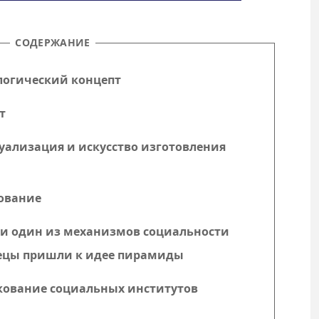
СОДЕРЖАНИЕ
ологический концепт
т
туализация и искусство изготовления
дование
е и один из механизмов социальности
жрецы пришли к идее пирамиды
лкование социальных институтов