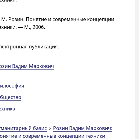
. М. Розин. Понятие и современные концепции
ехники. — М., 2006.
лектронная публикация
.
озин Вадим Маркович
илософия
бщество
ехника
уманитарный базис
Розин Вадим Маркович:
онятие и современные концепции техники