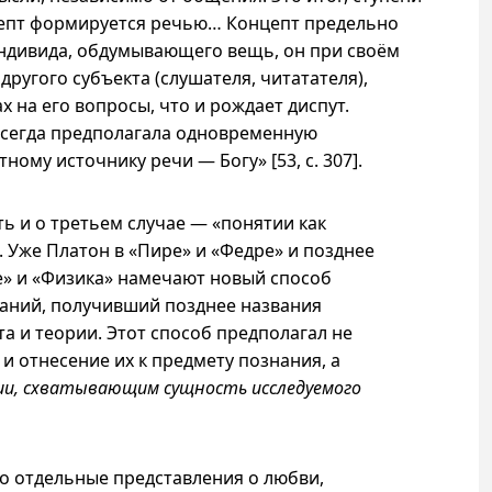
епт формируется речью… Концепт предельно
индивида, обдумывающего вещь, он при своём
ругого субъекта (слушателя, читатателя),
х на его вопросы, что и рождает диспут.
сегда предполагала одновременную
ному источнику речи — Богу» [53,
с. 307
].
ить
и о
третьем случае — «понятии как
 Уже Платон в «Пире» и «Федре» и позднее
е» и «Физика» намечают новый способ
наний, получивший позднее названия
а и теории. Этот способ предполагал не
и отнесение их к предмету познания, а
нии, схватывающим сущность исследуемого
то отдельные представления о любви,