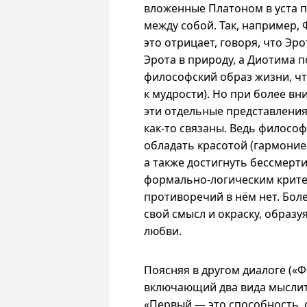
вложенные Платоном в уста 
между собой. Так, например, 
это отрицает, говоря, что Э
Эрота в природу, а Диотима п
философский образ жизни, чт
к мудрости). Но при более в
эти отдельные представления
как-то
связаны. Ведь философ 
обладать красотой (гармонией
а также достигнуть бессмертия
формально-логическим критер
противоречий в нём нет. Бол
свой смысл и окраску, образ
любви.
Поясняя в другом диалоге («
включающий два вида мыслит
«Первый — это способность, 