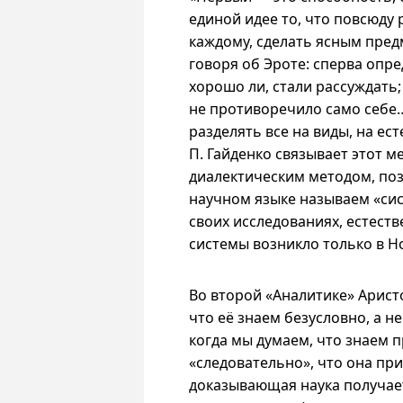
единой идее то, что повсюду
каждому, сделать ясным предм
говоря об Эроте: сперва опред
хорошо ли, стали рассуждать
не противоречило само себе…
разделять все на виды, на ес
П. Гайденко связывает этот 
диалектическим методом, по
научном языке называем «сис
своих исследованиях, естеств
системы возникло только в Н
Во второй «Аналитике» Арист
что её знаем безусловно, а н
когда мы думаем, что знаем п
«следовательно», что она при
доказывающая наука получает