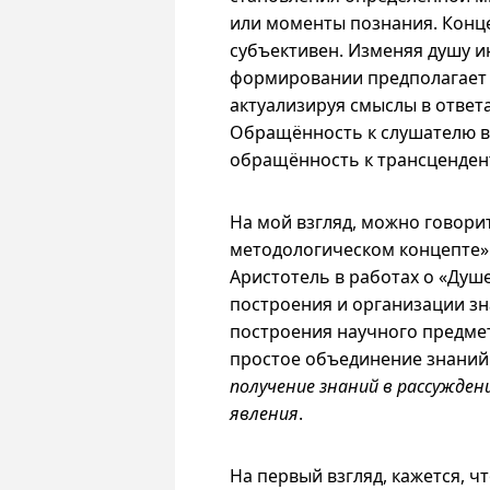
или моменты познания. Конц
субъективен. Изменяя душу 
формировании предполагает д
актуализируя смыслы в ответа
Обращённость к слушателю в
обращённость к трансцендент
На мой взгляд, можно говор
методологическом концепте».
Аристотель в работах о «Душ
построения и организации з
построения научного предмет
простое объединение знаний 
получение знаний в рассужде
явления
.
На первый взгляд, кажется, ч