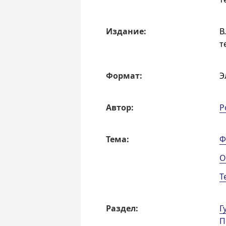
Издание:
В
т
Формат:
Э
Автор:
Р
Тема:
Ф
О
Т
Раздел:
Г
П