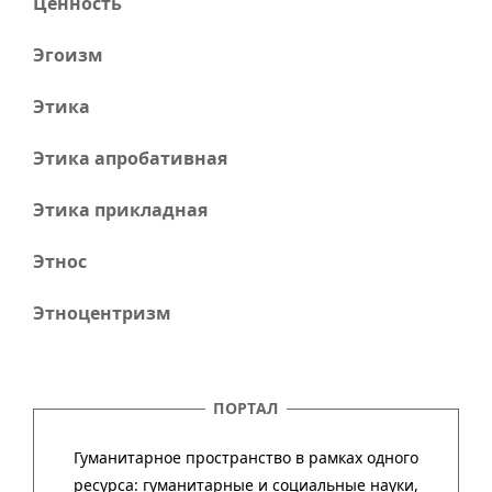
Ценность
Эгоизм
Этика
Этика апробативная
Этика прикладная
Этнос
Этноцентризм
ПОРТАЛ
Гуманитарное пространство в рамках одного
ресурса: гума­ни­тар­ные и соци­аль­ные науки,