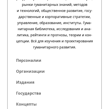
рынки гума­ни­тар­ных зна­ний, методов
и техно­ло­гий, обще­ст­вен­ное раз­ви­тие, госу­
дар­ст­вен­ные и кор­пора­тив­ные стра­тегии,
управ­ле­ние, обра­зо­ва­ние, инсти­туты. Гума­
нитар­ная биб­лио­тека, иссле­до­ва­ния и ана­
ли­тика, рей­тинги и прог­нозы, тео­рии и кон­
цеп­ции. Всё для изу­че­ния и про­ек­тиро­ва­ния
гума­нитар­ного развития.
Персоналии
Организации
Издания
Государства
Концепты