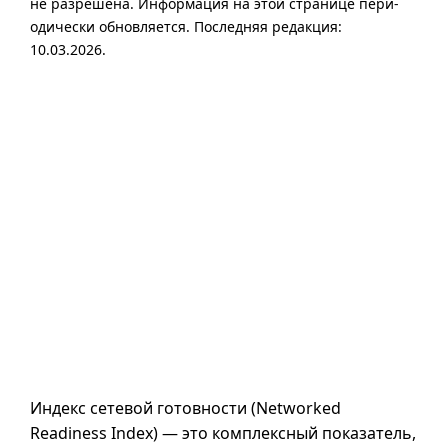
не разре­шена. Инфор­ма­ция на этой стра­ни­це пери­
оди­чески обнов­ля­ется. Последняя редакция:
10.03.2026.
Индекс сетевой готовности (
Networked
Readiness Index
) — это комплексный показатель,