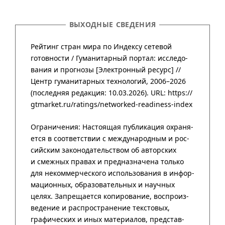
ВЫХОДНЫЕ СВЕДЕНИЯ
Рейтинг стран мира по Индексу сетевой
готовности /
Гума­нитар­ный портал
:
иссле­до­
ва­ния и прог­нозы
[Элект­рон­ный ресурс] //
Центр гума­нитар­ных техно­логий
,
2006–2026
(после­дняя редак­ция: 10.03.2026).
URL: https://
gtmarket.ru/ratings/networked-readiness-index