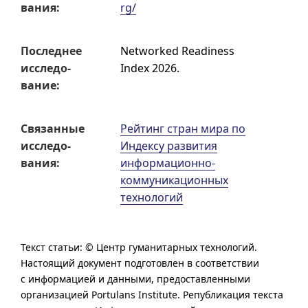
вания:
rg/
Послед­нее
Networked Readiness
исследо­
Index 2026.
вание:
Связан­ные
Рейтинг стран мира по
исследо­
Индексу развития
вания:
информационно-
коммуникационных
технологий
Текст статьи: © Центр гуманитарных технологий.
Настоя­щий доку­мент под­го­тов­лен в соот­вет­ствии
с инфор­ма­цией и дан­ными, предо­став­лен­ными
организацией Portulans Institute.
Републи­ка­ция текста