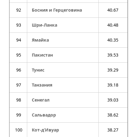
92
Босния и Герцеговина
40.67
93
Шри-Ланка
40.48
94
Ямайка
40.35
95
Пакистан
39.53
96
Тунис
39.29
97
Танзания
39.18
98
Сенегал
39.03
99
Сальвадор
38.62
100
Кот-д’Ивуар
38.27