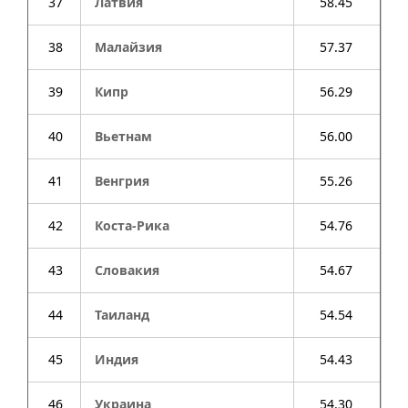
37
Латвия
58.45
38
Малайзия
57.37
39
Кипр
56.29
40
Вьетнам
56.00
41
Венгрия
55.26
42
Коста-Рика
54.76
43
Словакия
54.67
44
Таиланд
54.54
45
Индия
54.43
46
Украина
54.30