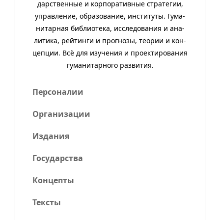
дар­ст­вен­ные и кор­пора­тив­ные стра­тегии,
управ­ле­ние, обра­зо­ва­ние, инсти­туты. Гума­
нитар­ная биб­лио­тека, иссле­до­ва­ния и ана­
ли­тика, рей­тинги и прог­нозы, тео­рии и кон­
цеп­ции. Всё для изу­че­ния и про­ек­тиро­ва­ния
гума­нитар­ного развития.
Персоналии
Организации
Издания
Государства
Концепты
Тексты