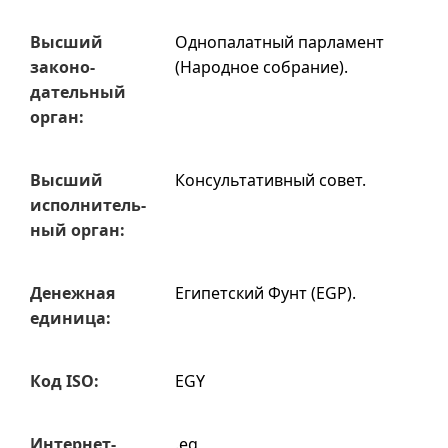
Высший
Однопалатный парламент
законо­
(Народное собрание).
датель­ный
орган:
Высший
Консультативный совет.
испол­нитель­
ный орган:
Денежная
Египетский Фунт (EGP).
единица:
Код ISO:
EGY
Интернет-
.eg