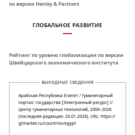
по версии Henley & Partners
ГЛОБАЛЬНОЕ РАЗВИТИЕ
Рейтинг по уровню глобализации по версии
Швейцарского экономического института
ВЫХОДНЫЕ СВЕДЕНИЯ
Арабская Республика Египет /
Гума­нитар­ный
портал
:
государства
[Элект­рон­ный ресурс] //
Центр гума­нитар­ных техно­логий
,
2006–2026
(после­дняя редак­ция: 26.01.2026).
URL: https://
gtmarket.ru/countries/egypt