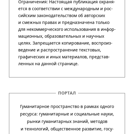
ПОРТАЛ
Гуманитарное пространство в рамках одного
ресурса: гума­ни­тар­ные и соци­аль­ные науки,
рынки гума­ни­тар­ных зна­ний, методов
и техно­ло­гий, обще­ст­вен­ное раз­ви­тие, госу­