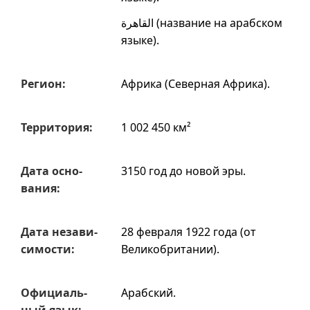
القاهرة
(название на арабском
языке).
Регион:
Африка (Северная Африка)
.
Терри­тория:
1 002 450 км²
Дата осно­
3150 год до новой эры.
вания:
Дата незави­
28 февраля 1922 года (от
симости:
Великобритании).
Офи­циаль­
Арабский.