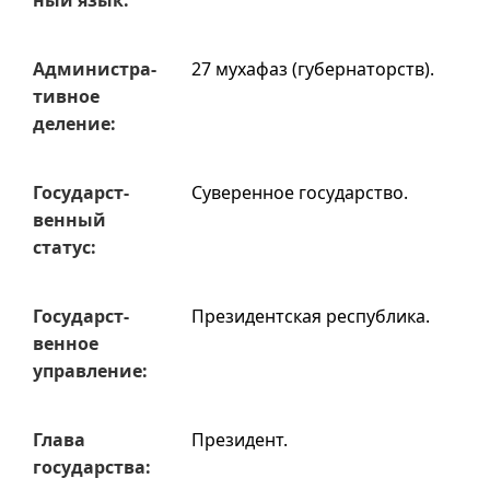
ный язык:
Админи­стра­
27 мухафаз (губернаторств).
тивное
деле­ние:
Государст­
Суверенное государство.
венный
статус:
Государст­
Президентская республика.
венное
управ­ление:
Глава
Президент.
государ­ства: