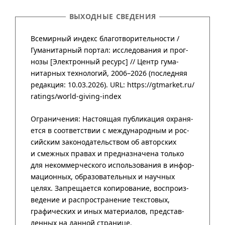
ВЫХОДНЫЕ СВЕДЕНИЯ
Всемирный индекс благотворительности /
Гума­нитар­ный портал
:
иссле­до­ва­ния и прог­
нозы
[Элект­рон­ный ресурс] //
Центр гума­
нитар­ных техно­логий
,
2006–2026
(после­дняя
редак­ция: 10.03.2026).
URL: https://gtmarket.ru/
ratings/world-giving-index