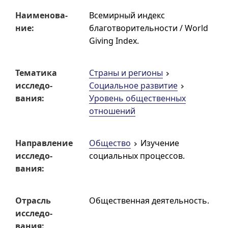
Наиме­но­ва­
Всемирный индекс
ние:
благотворительности /
World
Giving Index
.
Тематика
Страны и регионы
исследо­
Социальное развитие
вания:
Уровень общественных
отношений
Направ­ление
Общество
Изучение
исследо­
социальных процессов.
вания:
Отрасль
Общественная деятельность.
исследо­
вания: