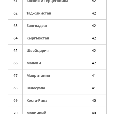
61
Босния и Герцеговина
42
62
Таджикистан
42
63
Бангладеш
42
64
Кыргызстан
42
65
Швейцария
42
66
Малави
42
67
Мавритания
41
68
Венесуэла
41
69
Коста-Рика
40
70
Маврикий
40