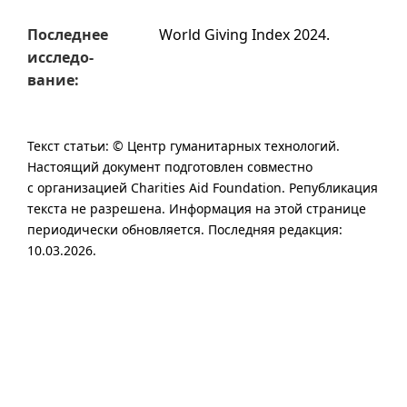
Послед­нее
World Giving Index 2024.
исследо­
вание:
Текст статьи: © Центр гуманитарных технологий.
Настоя­щий доку­мент под­го­тов­лен сов­мест­но
с организацией Charities Aid Foundation.
Републи­ка­ция
текста не разре­шена. Инфор­ма­ция на этой стра­ни­це
пери­оди­чески обнов­ля­ется. Последняя редакция:
10.03.2026.