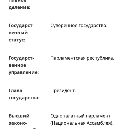
тивное
деле­ние:
Государст­
Суверенное государство.
венный
статус:
Государст­
Парламентская республика.
венное
управ­ление:
Глава
Президент.
государ­ства:
Высший
Однопалатный парламент
законо­
(Национальная Ассамблея).