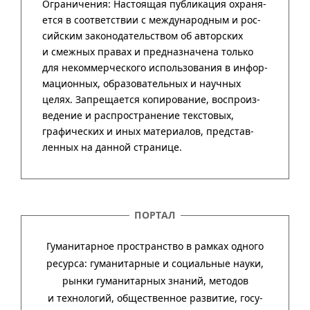
ПОРТАЛ
Гуманитарное пространство в рамках одного
ресурса: гума­ни­тар­ные и соци­аль­ные науки,
рынки гума­ни­тар­ных зна­ний, методов
и техно­ло­гий, обще­ст­вен­ное раз­ви­тие, госу­