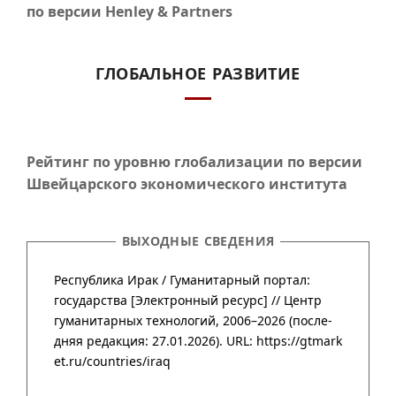
по версии Henley & Partners
ГЛОБАЛЬНОЕ РАЗВИТИЕ
Рейтинг по уровню глобализации по версии
Швейцарского экономического института
ВЫХОДНЫЕ СВЕДЕНИЯ
Республика Ирак /
Гума­нитар­ный портал
:
государства
[Элект­рон­ный ресурс] //
Центр
гума­нитар­ных техно­логий
,
2006–2026
(после­
дняя редак­ция: 27.01.2026).
URL: https://gtmark
et.ru/countries/iraq