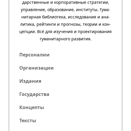
дар­ст­вен­ные и кор­пора­тив­ные стра­тегии,
управ­ле­ние, обра­зо­ва­ние, инсти­туты. Гума­
нитар­ная биб­лио­тека, иссле­до­ва­ния и ана­
ли­тика, рей­тинги и прог­нозы, тео­рии и кон­
цеп­ции. Всё для изу­че­ния и про­ек­тиро­ва­ния
гума­нитар­ного развития.
Персоналии
Организации
Издания
Государства
Концепты
Тексты