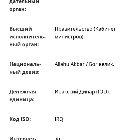
датель­ный
орган:
Высший
Правительство (Кабинет
испол­нитель­
министров).
ный орган:
Нацио­наль­
Allahu Akbar / Бог велик.
ный девиз:
Денежная
Иракский Динар (IQD).
единица:
Код ISO:
IRQ
Интернет-
.iq