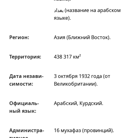
بغداد
(название на арабском
языке).
Регион:
Азия (Ближний Восток)
.
Терри­тория:
438 317 км²
Дата незави­
3 октября 1932 года (от
симости:
Великобритании).
Офи­циаль­
Арабский, Курдский.
ный язык:
Админи­стра­
16 мухафаз (провинций).