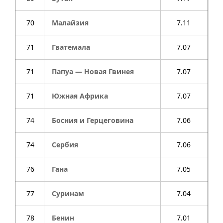
70
Малайзия
7.11
71
Гватемала
7.07
71
Папуа — Новая Гвинея
7.07
71
Южная Африка
7.07
74
Босния и Герцеговина
7.06
74
Сербия
7.06
76
Гана
7.05
77
Суринам
7.04
78
Бенин
7.01