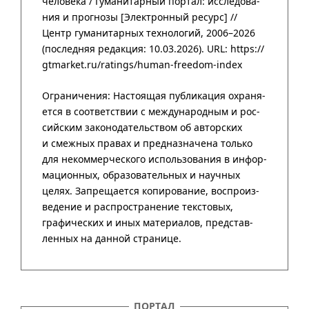
человека /
Гума­нитар­ный портал
:
иссле­до­ва­
ния и прог­нозы
[Элект­рон­ный ресурс] //
Центр гума­нитар­ных техно­логий
,
2006–2026
(после­дняя редак­ция: 10.03.2026).
URL: https://
gtmarket.ru/ratings/human-freedom-index
ПОРТАЛ