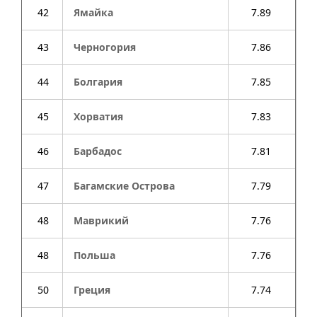
42
Ямайка
7.89
43
Черногория
7.86
44
Болгария
7.85
45
Хорватия
7.83
46
Барбадос
7.81
47
Багамские Острова
7.79
48
Маврикий
7.76
48
Польша
7.76
50
Греция
7.74