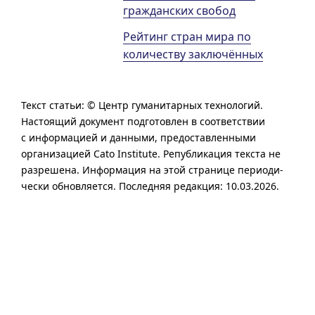
гражданских свобод
Рейтинг стран мира по
количеству заключённых
Текст статьи: © Центр гуманитарных технологий.
Настоя­щий доку­мент под­го­тов­лен в соот­вет­ствии
с инфор­ма­цией и дан­ными, предо­став­лен­ными
организацией Cato Institute.
Републи­ка­ция текста не
разре­шена. Инфор­ма­ция на этой стра­ни­це пери­оди­
чески обнов­ля­ется. Последняя редакция: 10.03.2026.