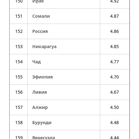
150
Ирак
4.92
151
Сомали
4.87
152
Россия
4.86
153
Никарагуа
4.85
154
Чад
4.77
155
Эфиопия
4.70
156
Ливия
4.67
157
Алжир
4.50
158
Бурунди
4.48
159
Венесуэла
4.44