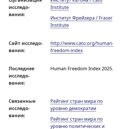
Органи­зация
Институт Катона /
Cato
исследо­
Institute
вания:
Институт Фрейзера /
Fraser
Institute
Сайт исследо­
http://www.cato.org/human-
вания:
freedom-index
Послед­нее
Human Freedom Index 2025.
исследо­
вание:
Связан­ные
Рейтинг стран мира по
исследо­
уровню демократии
вания:
Рейтинг стран мира по
уровню политических и