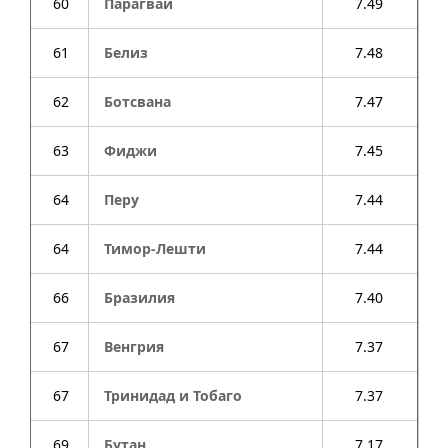
60
Парагвай
7.49
61
Белиз
7.48
62
Ботсвана
7.47
63
Фиджи
7.45
64
Перу
7.44
64
Тимор-Лешти
7.44
66
Бразилия
7.40
67
Венгрия
7.37
67
Тринидад и Тобаго
7.37
69
Бутан
7.17