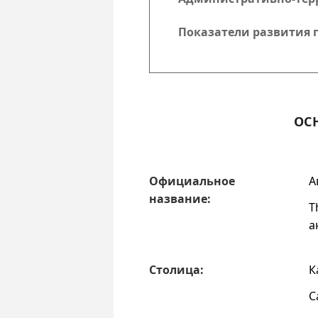
Показатели развития 
ОС
Офи­циаль­ное
А
название:
T
а
Столица:
К
C