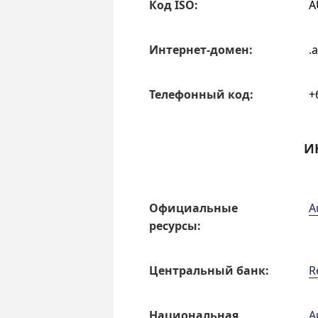
Код ISO:
A
Интернет-домен:
.
Телефон­ный код:
+
И
Офи­циаль­ные
A
ресурсы:
Центра­ль­ный банк:
R
Нацио­наль­ная
A