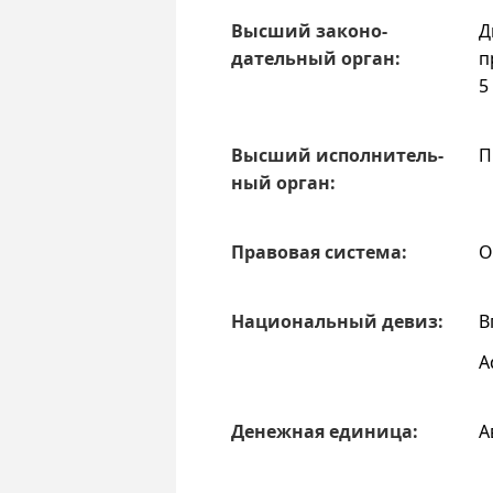
Высший законо­
Д
датель­ный орган:
п
5
Высший испол­нитель­
П
ный орган:
Право­вая система:
О
Нацио­наль­ный девиз:
В
A
Денежная единица:
А