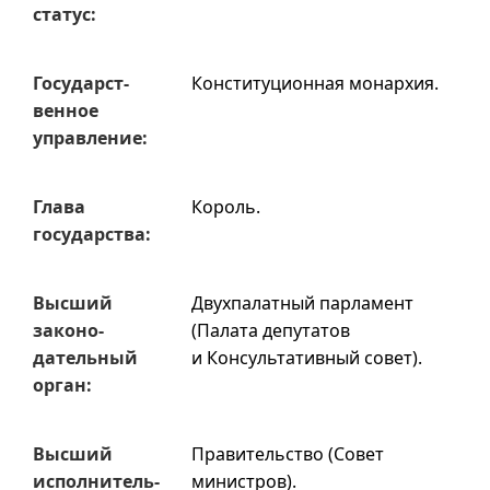
статус:
Государст­
Конституционная монархия.
венное
управ­ление:
Глава
Король.
государ­ства:
Высший
Двухпалатный парламент
законо­
(Палата депутатов
датель­ный
и Консультативный совет).
орган:
Высший
Правительство (Совет
испол­нитель­
министров).