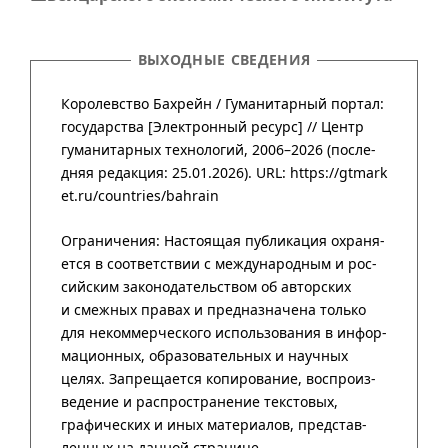
ВЫХОДНЫЕ СВЕДЕНИЯ
Королевство Бахрейн /
Гума­нитар­ный портал
:
государства
[Элект­рон­ный ресурс] //
Центр
гума­нитар­ных техно­логий
,
2006–2026
(после­
дняя редак­ция: 25.01.2026).
URL: https://gtmark
et.ru/countries/bahrain