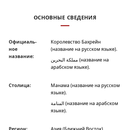
ОСНОВНЫЕ СВЕДЕНИЯ
Офи­циаль­
Королевство Бахрейн
ное
(название на русском языке).
название:
مملكة البحرين
(название на
арабском языке).
Столица:
Манама
(название на русском
языке).
المنامة
(название на арабском
языке).
Регион:
Азия (Ближний Восток)
.