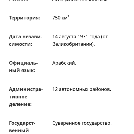
Терри­тория:
750 км²
Дата незави­
14 августа 1971 года (от
симости:
Великобритании).
Офи­циаль­
Арабский.
ный язык:
Админи­стра­
12 автономных районов.
тивное
деле­ние:
Государст­
Суверенное государство.
венный