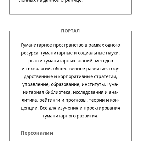
ПОРТАЛ
Гуманитарное пространство в рамках одного
ресурса: гума­ни­тар­ные и соци­аль­ные науки,
рынки гума­ни­тар­ных зна­ний, методов
и техно­ло­гий, обще­ст­вен­ное раз­ви­тие, госу­
дар­ст­вен­ные и кор­пора­тив­ные стра­тегии,
управ­ле­ние, обра­зо­ва­ние, инсти­туты. Гума­
нитар­ная биб­лио­тека, иссле­до­ва­ния и ана­
ли­тика, рей­тинги и прог­нозы, тео­рии и кон­
цеп­ции. Всё для изу­че­ния и про­ек­тиро­ва­ния
гума­нитар­ного развития.
Персоналии