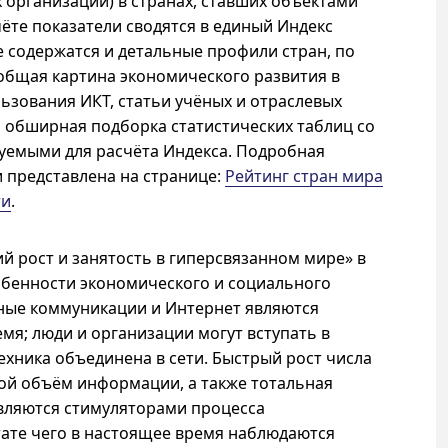
х организаций) в странах, ставших объектами
чёте показатели сводятся в единый Индекс
е содержатся и детальные профили стран, по
общая картина экономического развития в
ьзования ИКТ, статьи учёных и отраслевых
 и обширная подборка статистических таблиц со
уемыми для расчёта Индекса. Подробная
 представлена на странице:
Рейтинг стран мира
ти
.
й рост и занятость в гиперсвязанном мире» в
обенности экономического и социального
ьные коммуникации и Интернет являются
я; люди и организации могут вступать в
ехника объединена в сети. Быстрый рост числа
ой объём информации, а также тотальная
вляются стимуляторами процесса
тате чего в настоящее время наблюдаются