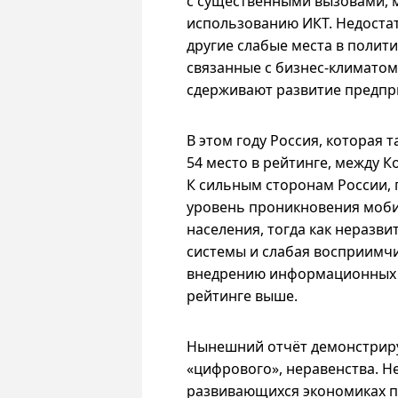
с существенными вызовами,
использованию ИКТ. Недоста
другие слабые места в полит
связанные с бизнес-климатом
сдерживают развитие предпр
В этом году Россия, которая 
54 место в рейтинге, между Ко
К сильным сторонам России, 
уровень проникновения моби
населения, тогда как неразв
системы и слабая восприимчи
внедрению информационных т
рейтинге выше.
Нынешний отчёт демонстриру
«цифрового», неравенства. Не
развивающихся экономиках 