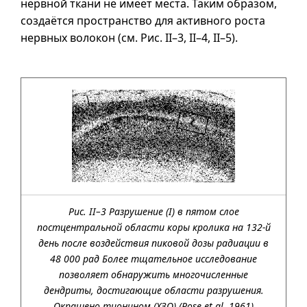
нервной ткани не имеет места. Таким образом,
создаётся пространство для активного роста
нервных волокон (см. Pис.
II–3
,
II–4
,
II–5
).
Рис. II–3 Разрушение (I) в пятом слое
постцентральной области коры кролика на 132-й
день после воздействия пиковой дозы радиации в
48 000 рад Более тщательное исследование
позволяет обнаружить многочисленные
дендриты, достигающие области разрушения.
Окрашено тионином (ХЗО) (Rose et al, 1961)