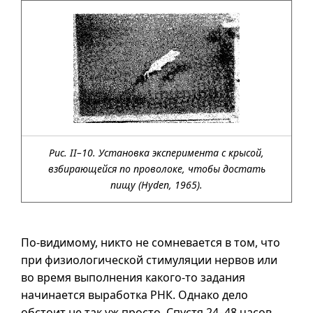
Рис. II–10. Установка эксперимента с крысой,
взбирающейся по проволоке, чтобы достать
пищу (Нуden, 1965).
По-видимому, никто не сомневается в том, что
при физиологической стимуляции нервов или
во время выполнения
какого-то
задания
начинается выработка РНК. Однако дело
обстоит не так уж просто. Спустя
24–48
часов