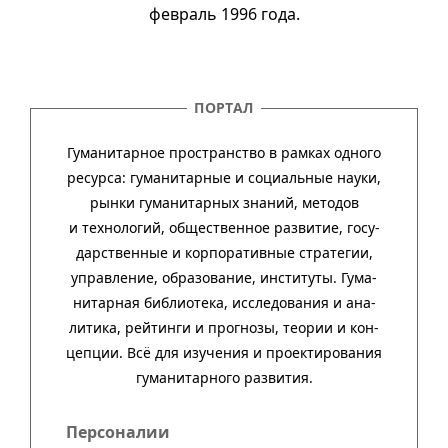
февраль 1996 года.
ПОРТАЛ
Гуманитарное пространство в рамках одного
ресурса: гума­ни­тар­ные и соци­аль­ные науки,
рынки гума­ни­тар­ных зна­ний, методов
и техно­ло­гий, обще­ст­вен­ное раз­ви­тие, госу­
дар­ст­вен­ные и кор­пора­тив­ные стра­тегии,
управ­ле­ние, обра­зо­ва­ние, инсти­туты. Гума­
нитар­ная биб­лио­тека, иссле­до­ва­ния и ана­
ли­тика, рей­тинги и прог­нозы, тео­рии и кон­
цеп­ции. Всё для изу­че­ния и про­ек­тиро­ва­ния
гума­нитар­ного развития.
Персоналии