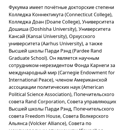
Фукуяма имеет почётные докторские степени
Колледжа Коннектикута (
Connecticut College
),
Колледжа Доан (
Doane College
), Университета
Дошиша (
Doshisha University
), Университета
Кансай (
Kansai University
), Орхусского
университета (
Aarhus University
), а также
Высшей школы Парди Рэнд (
Pardee Rand
Graduate School
). Он является научным
сотрудником-нерезидентом Фонда Карнеги за
международный мир (
Carnegie Endowment for
International Peace
), членом Американской
ассоциации политических наук (
American
Political Science Association
), Попечительского
совета
Rand Corporation
, Совета управляющих
Высшей школы Парди Рэнд, Попечительского
совета
Freedom House
, Совета Волкерского
Альянса (
Volcker Alliance
), Совета по