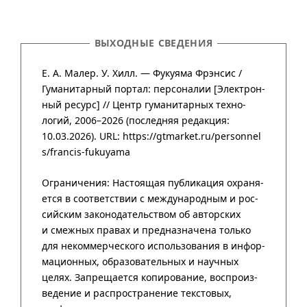
ВЫХОДНЫЕ СВЕДЕНИЯ
Е. А. Малер. У. Хилл. — Фукуяма Фрэнсис /
Гума­нитар­ный портал
:
персоналии
[Элект­рон­
ный ресурс] //
Центр гума­нитар­ных техно­
логий
,
2006–2026
(после­дняя редак­ция:
10.03.2026).
URL: https://gtmarket.ru/personnel
s/francis-fukuyama