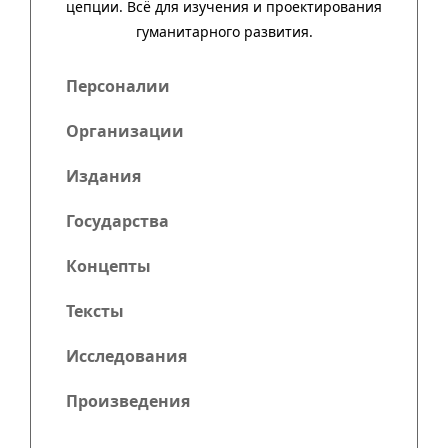
цеп­ции. Всё для изу­че­ния и про­ек­тиро­ва­ния
гума­нитар­ного развития.
Персоналии
Организации
Издания
Государства
Концепты
Тексты
Исследования
Произведения