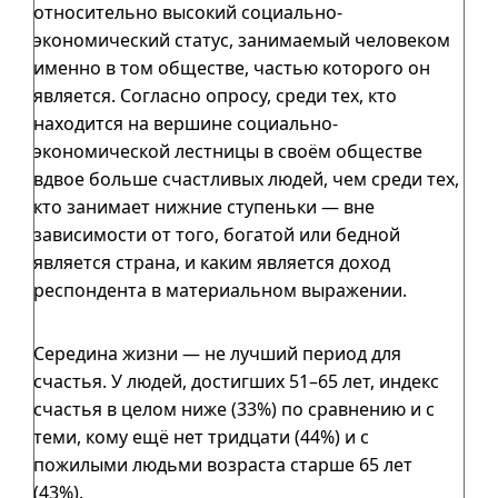
относительно высокий социально-
экономический статус, занимаемый человеком
именно в том обществе, частью которого он
является. Согласно опросу, среди тех, кто
находится на вершине социально-
экономической лестницы в своём обществе
вдвое больше счастливых людей, чем среди тех,
кто занимает нижние ступеньки — вне
зависимости от того, богатой или бедной
является страна, и каким является доход
респондента в материальном выражении.
Середина жизни — не лучший период для
счастья. У людей, достигших
51–65
лет, индекс
счастья в целом ниже (33%) по сравнению
и с
теми, кому ещё нет тридцати (44%)
и с
пожилыми людьми возраста старше 65 лет
(43%).