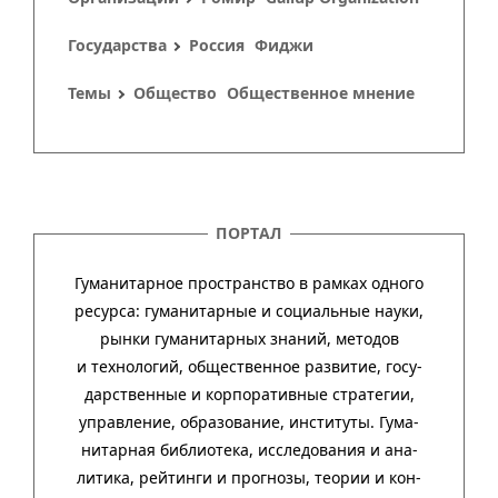
Государства
Россия
Фиджи
Темы
Общество
Общественное мнение
ПОРТАЛ
Гуманитарное пространство в рамках одного
ресурса: гума­ни­тар­ные и соци­аль­ные науки,
рынки гума­ни­тар­ных зна­ний, методов
и техно­ло­гий, обще­ст­вен­ное раз­ви­тие, госу­
дар­ст­вен­ные и кор­пора­тив­ные стра­тегии,
управ­ле­ние, обра­зо­ва­ние, инсти­туты. Гума­
нитар­ная биб­лио­тека, иссле­до­ва­ния и ана­
ли­тика, рей­тинги и прог­нозы, тео­рии и кон­