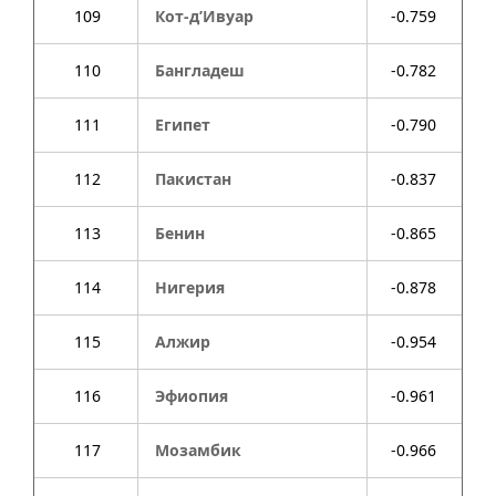
109
Кот-д’Ивуар
-0.759
110
Бангладеш
-0.782
111
Египет
-0.790
112
Пакистан
-0.837
113
Бенин
-0.865
114
Нигерия
-0.878
115
Алжир
-0.954
116
Эфиопия
-0.961
117
Мозамбик
-0.966