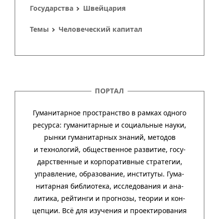
Государства
Швейцария
Темы
Человеческий капитал
ПОРТАЛ
Гуманитарное пространство в рамках одного
ресурса: гума­ни­тар­ные и соци­аль­ные науки,
рынки гума­ни­тар­ных зна­ний, методов
и техно­ло­гий, обще­ст­вен­ное раз­ви­тие, госу­
дар­ст­вен­ные и кор­пора­тив­ные стра­тегии,
управ­ле­ние, обра­зо­ва­ние, инсти­туты. Гума­
нитар­ная биб­лио­тека, иссле­до­ва­ния и ана­
ли­тика, рей­тинги и прог­нозы, тео­рии и кон­
цеп­ции. Всё для изу­че­ния и про­ек­тиро­ва­ния