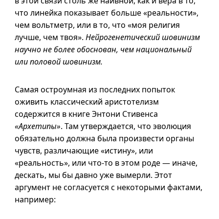
в этой связи столь же наивной, как и вера в то,
что линейка показывает больше «реальности»,
чем вольтметр, или в то, что «моя религия
лучше, чем твоя».
Нейрогенетический шовинизм
научно не более обоснован, чем национальный
или половой шовинизм.
Самая остроумная из последних попыток
оживить классический аристотелизм
содержится в книге Энтони Стивенса
«Архетипы»
. Там утверждается, что эволюция
обязательно должна была произвести органы
чувств, различающие «истину», или
«реальность», или
что-то
в этом роде — иначе,
дескать, мы бы давно уже вымерли. Этот
аргумент не согласуется с некоторыми фактами,
например: