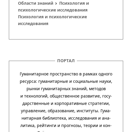
Области знаний
Психология и
психологические исследования
Психология и психологические
исследования
ПОРТАЛ
Гуманитарное пространство в рамках одного
ресурса: гума­ни­тар­ные и соци­аль­ные науки,
рынки гума­ни­тар­ных зна­ний, методов
и техно­ло­гий, обще­ст­вен­ное раз­ви­тие, госу­
дар­ст­вен­ные и кор­пора­тив­ные стра­тегии,
управ­ле­ние, обра­зо­ва­ние, инсти­туты. Гума­
нитар­ная биб­лио­тека, иссле­до­ва­ния и ана­
ли­тика, рей­тинги и прог­нозы, тео­рии и кон­