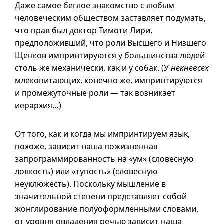
Даже самое беглое знакомство с любым
человеческим обществом заставляет подумать,
что прав был доктор Тимоти Лири,
предположивший, что роли Высшего и Низшего
Щенков импринтируются у большинства людей
столь же механически, как
и у
собак. (У
некневсех
млекопитающих, конечно же, импринтируются
и промежуточные роли — так возникает
иерархия…)
От того, как и когда мы импринтируем язык,
похоже, зависит наша пожизненная
запрограммированность на «ум» (словесную
ловкость) или «тупость» (словесную
неуклюжесть). Поскольку мышление в
значительной степени представляет собой
жонглирование полуоформленными словами,
от уровня овладения речью зависит наша