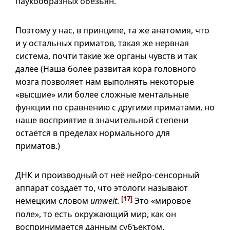
паукообразных обезьян.
Поэтому у нас, в принципе, та же анатомия, что
и у
остальных приматов, такая же нервная
система, почти такие же органы чувств и так
далее (Наша более развитая кора головного
мозга позволяет нам выполнять некоторые
«высшие» или более сложные ментальные
функции по сравнению с другими приматами, но
наше восприятие в значительной степени
остаётся в пределах нормального для
приматов.)
ДНК и производный от неё нейро-сенсорный
аппарат создаёт то, что этологи называют
[17]
немецким словом
umwelt
.
Это «мировое
поле», то есть окружающий мир, как он
воспринимается данным субъектом.