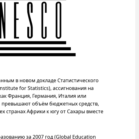
анным в новом докладе Статистического
titute for Statistics
), ассигнования на
как Франция, Германия, Италия или
з превышают объём бюджетных средств,
ех странах Африки к югу от Сахары вместе
зованию за 2007 год (Global Education