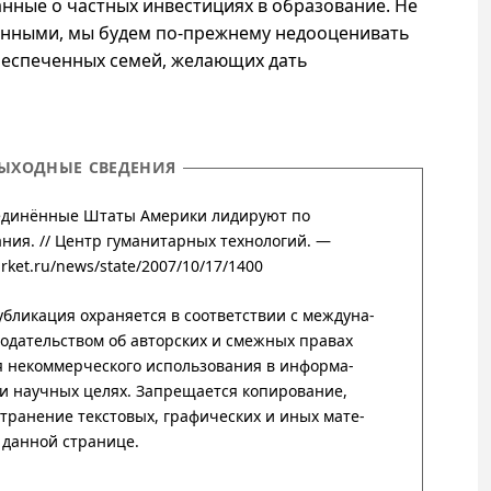
нные о частных инвестициях в образование. Не
анными, мы будем
по-прежнему
недооценивать
беспеченных семей, желающих дать
ЫХОДНЫЕ СВЕДЕНИЯ
единённые Штаты Америки лидируют по
ния. //
Центр гума­нитар­ных техно­логий
. —
arket.ru/news/state/2007/10/17/1400