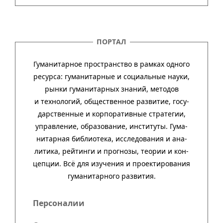
ПОРТАЛ
Гуманитарное пространство в рамках одного
ресурса: гума­ни­тар­ные и соци­аль­ные науки,
рынки гума­ни­тар­ных зна­ний, методов
и техно­ло­гий, обще­ст­вен­ное раз­ви­тие, госу­
дар­ст­вен­ные и кор­пора­тив­ные стра­тегии,
управ­ле­ние, обра­зо­ва­ние, инсти­туты. Гума­
нитар­ная биб­лио­тека, иссле­до­ва­ния и ана­
ли­тика, рей­тинги и прог­нозы, тео­рии и кон­
цеп­ции. Всё для изу­че­ния и про­ек­тиро­ва­ния
гума­нитар­ного развития.
Персоналии