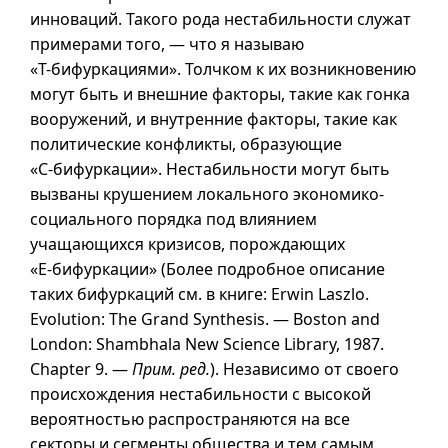
инноваций. Такого рода нестабильности служат
примерами того, — что я называю
«
Т-бифуркациями
». Толчком к их возникновению
могут быть и внешние факторы, такие как гонка
вооружений, и внутренние факторы, такие как
политические конфликты, образующие
«
С-бифуркации
». Нестабильности могут быть
вызваны крушением локального экономико-
социального порядка под влиянием
учащающихся кризисов, порождающих
«
Е-бифуркации
» (Более подробное описание
таких бифуркаций см. в книге: Erwin Laszlo.
Evolution: The Grand Synthesis. — Boston and
London: Shambhala New Science Library, 1987.
Chapter 9. —
Прим. ред.
). Независимо от своего
происхождения нестабильности с высокой
вероятностью распространяются на все
секторы и сегменты общества и тем самым