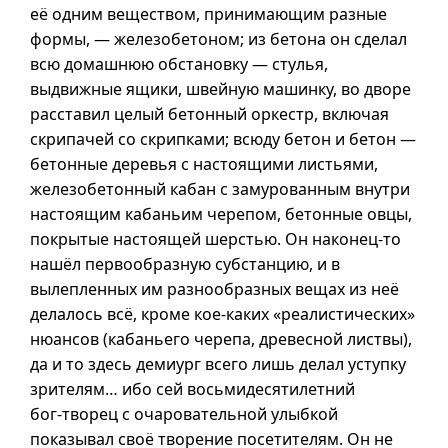
её одним веществом, принимающим разные
формы, — железобетоном; из бетона он сделал
всю домашнюю обстановку — стулья,
выдвижные ящики, швейную машинку, во дворе
расставил целый бетонный оркестр, включая
скрипачей со скрипками; всюду бетон и бетон —
бетонные деревья с настоящими листьями,
железобетонный кабан с замурованным внутри
настоящим кабаньим черепом, бетонные овцы,
покрытые настоящей шерстью. Он
наконец-то
нашёл первообразную субстанцию,
и в
вылепленных им разнообразных вещах из неё
делалось всё, кроме
кое-каких
«реалистических»
нюансов (кабаньего черепа, древесной листвы),
да
и то
здесь демиург всего лишь делал уступку
зрителям… ибо сей восьмидесятилетний
бог-творец
с очаровательной улыбкой
показывал своё творение посетителям. Он не