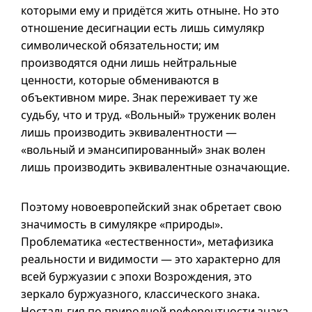
которыми ему и придётся жить отныне. Но это
отношение десигнации есть лишь симулякр
символической обязательности; им
производятся одни лишь нейтральные
ценности, которые обмениваются в
объективном мире. Знак переживает ту же
судьбу, что и труд. «Вольный» труженик волен
лишь производить эквивалентности —
«вольный и эмансипированный» знак волен
лишь производить эквивалентные означающие.
Поэтому новоевропейский знак обретает свою
значимость в симулякре «природы».
Проблематика «естественности», метафизика
реальности и видимости — это характерно для
всей буржуазии с эпохи Возрождения, это
зеркало буржуазного, классического знака.
Ностальгия по природной референтности знака