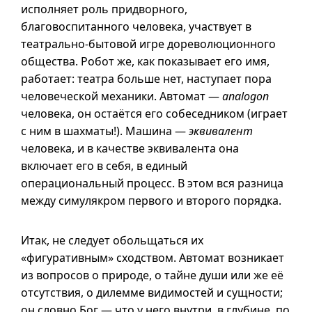
исполняет роль придворного,
благовоспитанного человека, участвует в
театрально-бытовой игре дореволюционного
общества. Робот же, как показывает его имя,
работает: театра больше нет, наступает пора
человеческой механики. Автомат —
analogon
человека, он остаётся его собеседником (играет
с ним в шахматы!). Машина —
эквивалент
человека,
и в
качестве эквивалента она
включает его в себя, в единый
операциональный процесс. В этом вся разница
между симулякром первого и второго порядка.
Итак, не следует обольщаться их
«фигуративным» сходством. Автомат возникает
из вопросов о природе, о тайне души или же её
отсутствия, о дилемме видимостей и сущности;
он словно Бог — что у него внутри, в глубине, по