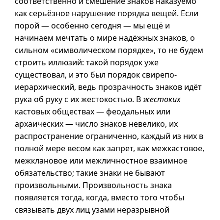
соответственно и смешение знаков наказуемо
как серьёзное нарушение порядка вещей. Если
порой — особенно сегодня — мы ещё и
начинаем мечтать о мире надёжных знаков, о
сильном «символическом порядке», то не будем
строить иллюзий: такой порядок уже
существовал, и это был порядок свирепо-
иерархический, ведь прозрачность знаков идёт
рука об руку с их жестокостью. В
жестоких
кастовых обществах — феодальных или
архаических — число знаков невелико, их
распространение ограниченно, каждый из них в
полной мере весом как запрет, как межкастовое,
межклановое или межличностное взаимное
обязательство; такие знаки не бывают
произвольными. Произвольность знака
появляется тогда, когда, вместо того чтобы
связывать двух лиц узами неразрывной