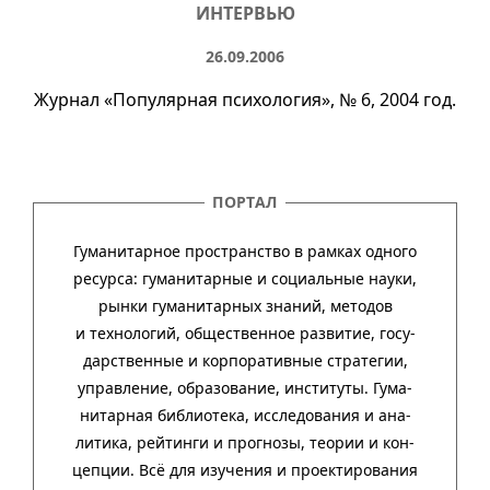
ИНТЕРВЬЮ
26.09.2006
Журнал «Популярная психология»,
№ 6
, 2004 год.
ПОРТАЛ
Гуманитарное пространство в рамках одного
ресурса: гума­ни­тар­ные и соци­аль­ные науки,
рынки гума­ни­тар­ных зна­ний, методов
и техно­ло­гий, обще­ст­вен­ное раз­ви­тие, госу­
дар­ст­вен­ные и кор­пора­тив­ные стра­тегии,
управ­ле­ние, обра­зо­ва­ние, инсти­туты. Гума­
нитар­ная биб­лио­тека, иссле­до­ва­ния и ана­
ли­тика, рей­тинги и прог­нозы, тео­рии и кон­
цеп­ции. Всё для изу­че­ния и про­ек­тиро­ва­ния