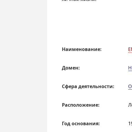
Наиме­но­ва­ние:
E
Домен:
Н
Сфера деятель­ности:
О
Распо­ложе­ние:
Л
Год основа­ния:
1