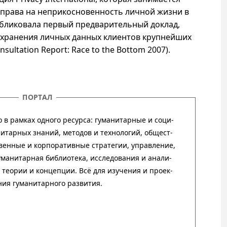
права на неприкосновенность личной жизни в
убликовала первый предварительный доклад,
хранения личных данных клиентов крупнейших
ultation Report: Race to the Bottom 2007).
ПОРТАЛ
в рамках одного ресурса: гума­ни­тар­ные и соци­
­тар­ных зна­ний, методов и техно­ло­гий, обще­ст­
т­вен­ные и кор­пора­тив­ные стра­тегии, управ­ле­ние,
ума­нитар­ная биб­лио­тека, иссле­до­ва­ния и ана­ли­
 тео­рии и кон­цеп­ции. Всё для изу­че­ния и про­ек­
­ния гума­нитар­ного развития.