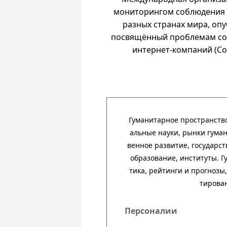
мониторингом соблюдения 
разных странах мира, оп
посвящённый проблемам со
интернет-компаний (Cons
Гуманитарное пространство 
аль­ные науки, рынки гума­ни
вен­ное раз­ви­тие, госу­дар­с
обра­зо­ва­ние, инсти­туты. Г
тика, рей­тинги и прог­нозы,
тиро­ва
Персоналии