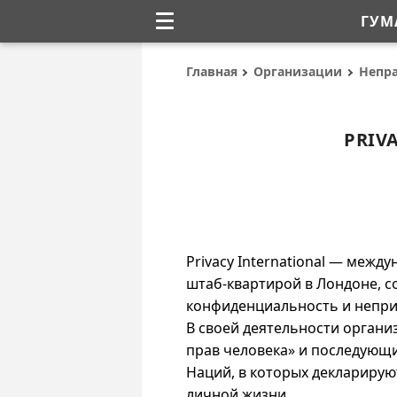
ГУМ
Главная
Организации
Непр
PRIV
Privacy International — меж
штаб-квартирой в Лондоне, с
конфиденциальность и непри
В своей деятельности орган
прав человека» и последующ
Наций, в которых деклариру
личной жизни.