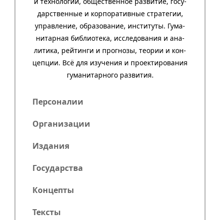
и техно­ло­гий, обще­ст­вен­ное раз­ви­тие, госу­
дар­ст­вен­ные и кор­пора­тив­ные стра­тегии,
управ­ле­ние, обра­зо­ва­ние, инсти­туты. Гума­
нитар­ная биб­лио­тека, иссле­до­ва­ния и ана­
ли­тика, рей­тинги и прог­нозы, тео­рии и кон­
цеп­ции. Всё для изу­че­ния и про­ек­тиро­ва­ния
гума­нитар­ного развития.
Персоналии
Организации
Издания
Государства
Концепты
Тексты