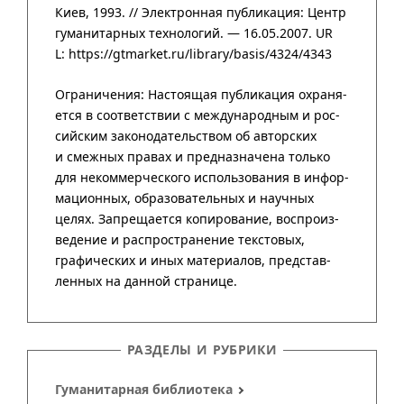
Киев, 1993. // Элект­рон­ная публи­ка­ция:
Центр
гума­нитар­ных техно­логий
. — 16.05.2007.
UR
L: https://gtmarket.ru/library/basis/4324/4343
РАЗДЕЛЫ И РУБРИКИ
Гуманитарная библиотека