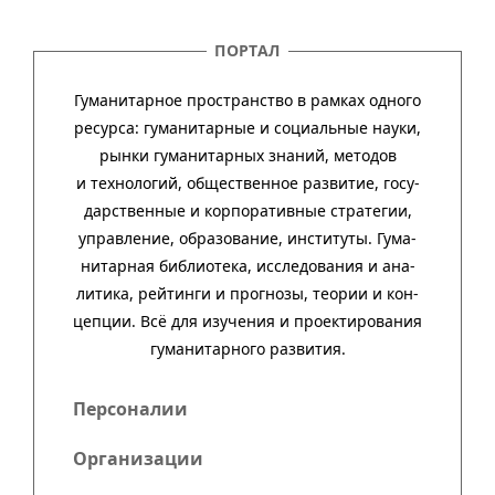
ПОРТАЛ
Гуманитарное пространство в рамках одного
ресурса: гума­ни­тар­ные и соци­аль­ные науки,
рынки гума­ни­тар­ных зна­ний, методов
и техно­ло­гий, обще­ст­вен­ное раз­ви­тие, госу­
дар­ст­вен­ные и кор­пора­тив­ные стра­тегии,
управ­ле­ние, обра­зо­ва­ние, инсти­туты. Гума­
нитар­ная биб­лио­тека, иссле­до­ва­ния и ана­
ли­тика, рей­тинги и прог­нозы, тео­рии и кон­
цеп­ции. Всё для изу­че­ния и про­ек­тиро­ва­ния
гума­нитар­ного развития.
Персоналии
Организации