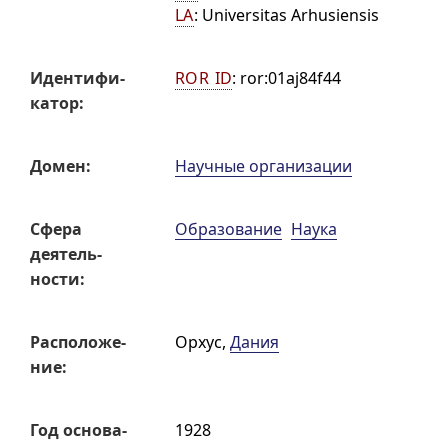
LA
:
Universitas Arhusiensis
Иденти­фи­
ROR ID
:
ror:01aj84f44
катор:
Домен:
Научные организации
Сфера
Образование
Наука
деятель­
ности:
Распо­ложе­
Орхус
,
Дания
ние:
Год основа­
1928