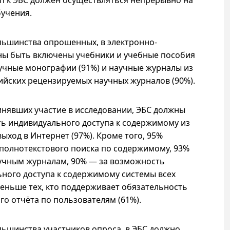
п к ЭБС должен осуществляться непрерывно на
бучения.
льшинства опрошенных, в электронно-
ы быть включены учебники и учебные пособия
научные монографии (91%) и научные журналы из
ийских рецензируемых научных журналов (90%).
ринявших участие в исследовании, ЭБС должны
ь индивидуального доступа к содержимому из
выход в Интернет (97%). Кроме того, 95%
полнотекстового поиска по содержимому, 93%
аучным журналам, 90% — за возможность
ного доступа к содержимому системы всех
еньше тех, кто поддерживает обязательность
о отчёта по пользователям (61%).
ьшинства участников опроса, в ЭБС должно