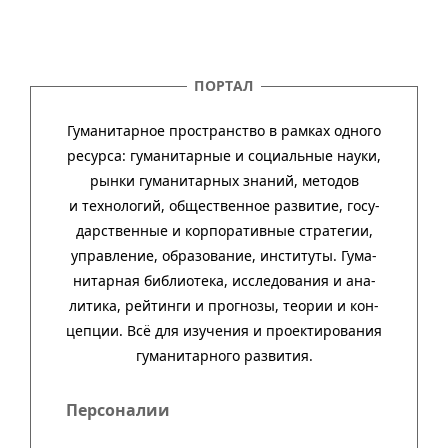
ПОРТАЛ
Гуманитарное пространство в рамках одного
ресурса: гума­ни­тар­ные и соци­аль­ные науки,
рынки гума­ни­тар­ных зна­ний, методов
и техно­ло­гий, обще­ст­вен­ное раз­ви­тие, госу­
дар­ст­вен­ные и кор­пора­тив­ные стра­тегии,
управ­ле­ние, обра­зо­ва­ние, инсти­туты. Гума­
нитар­ная биб­лио­тека, иссле­до­ва­ния и ана­
ли­тика, рей­тинги и прог­нозы, тео­рии и кон­
цеп­ции. Всё для изу­че­ния и про­ек­тиро­ва­ния
гума­нитар­ного развития.
Персоналии