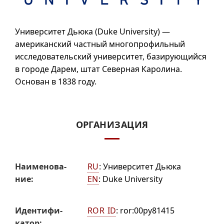
Университет Дьюка (
Duke University
) —
американский частный многопрофильный
исследовательский университет, базирующийся
в городе Дарем, штат Северная Каролина.
Основан в 1838 году.
ОРГАНИЗАЦИЯ
Наиме­но­ва­
RU
:
Университет Дьюка
ние:
EN
:
Duke University
Иденти­фи­
ROR ID
:
ror:00py81415
катор: