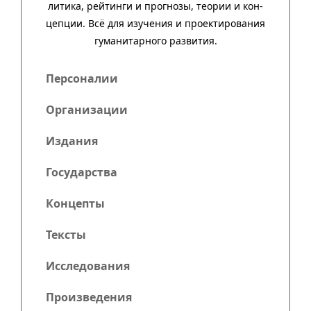
ли­тика, рей­тинги и прог­нозы, тео­рии и кон­
цеп­ции. Всё для изу­че­ния и про­ек­тиро­ва­ния
гума­нитар­ного развития.
Персоналии
Организации
Издания
Государства
Концепты
Тексты
Исследования
Произведения