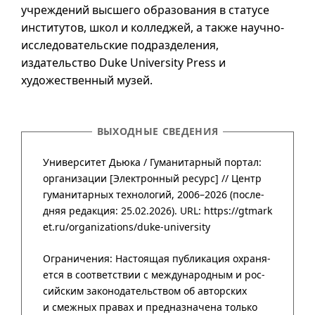
учреждений высшего образования в статусе
институтов, школ и колледжей, а также научно-
исследовательские подразделения,
издательство
Duke University Press
и
художественный музей.
ВЫХОДНЫЕ СВЕДЕНИЯ
Университет Дьюка /
Гума­нитар­ный портал
:
организации
[Элект­рон­ный ресурс] //
Центр
гума­нитар­ных техно­логий
,
2006–2026
(после­
дняя редак­ция: 25.02.2026).
URL: https://gtmark
et.ru/organizations/duke-university