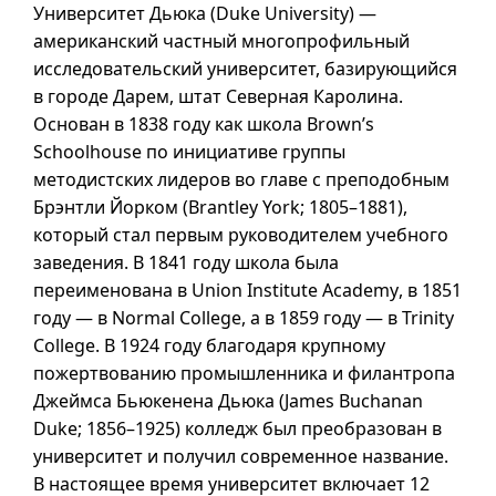
Университет Дьюка (
Duke University
) —
американский частный многопрофильный
исследовательский университет, базирующийся
в городе Дарем, штат Северная Каролина.
Основан в 1838 году как школа
Brown’s
Schoolhouse
по инициативе группы
методистских лидеров во главе с преподобным
Брэнтли Йорком (
Brantley York
;
1805–1881
),
который стал первым руководителем учебного
заведения. В 1841 году школа была
переименована в
Union Institute Academy
, в 1851
году — в
Normal College
, а
в 1859
году — в
Trinity
College
. В 1924 году благодаря крупному
пожертвованию промышленника и филантропа
Джеймса Бьюкенена Дьюка (
James Buchanan
Duke
;
1856–1925
) колледж был преобразован в
университет и получил современное название.
В настоящее время университет включает 12