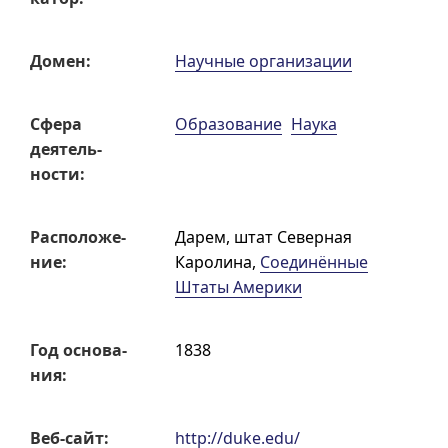
Домен:
Научные организации
Сфера
Образование
Наука
деятель­
ности:
Распо­ложе­
Дарем
,
штат Северная
ние:
Каролина
,
Соединённые
Штаты Америки
Год основа­
1838
ния:
Веб-сайт:
http://duke.edu/