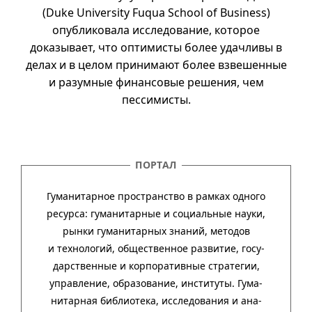
(Duke University Fuqua School of Business)
опубликовала исследование, которое
доказывает, что оптимисты более удачливы в
делах
и в
целом принимают более взвешенные
и разумные финансовые решения, чем
пессимисты.
ПОРТАЛ
Гуманитарное пространство в рамках одного
ресурса: гума­ни­тар­ные и соци­аль­ные науки,
рынки гума­ни­тар­ных зна­ний, методов
и техно­ло­гий, обще­ст­вен­ное раз­ви­тие, госу­
дар­ст­вен­ные и кор­пора­тив­ные стра­тегии,
управ­ле­ние, обра­зо­ва­ние, инсти­туты. Гума­
нитар­ная биб­лио­тека, иссле­до­ва­ния и ана­