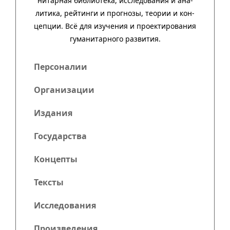
нитар­ная биб­лио­тека, иссле­до­ва­ния и ана­
ли­тика, рей­тинги и прог­нозы, тео­рии и кон­
цеп­ции. Всё для изу­че­ния и про­ек­тиро­ва­ния
гума­нитар­ного развития.
Персоналии
Организации
Издания
Государства
Концепты
Тексты
Исследования
Произведения