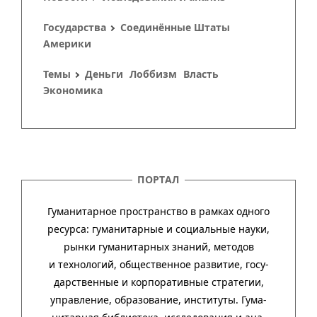
Государства
Соединённые Штаты
Америки
Темы
Деньги
Лоббизм
Власть
Экономика
ПОРТАЛ
Гуманитарное пространство в рамках одного
ресурса: гума­ни­тар­ные и соци­аль­ные науки,
рынки гума­ни­тар­ных зна­ний, методов
и техно­ло­гий, обще­ст­вен­ное раз­ви­тие, госу­
дар­ст­вен­ные и кор­пора­тив­ные стра­тегии,
управ­ле­ние, обра­зо­ва­ние, инсти­туты. Гума­