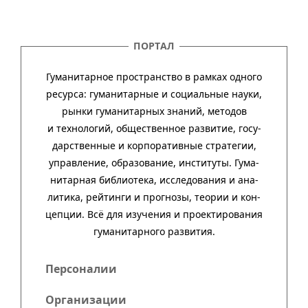
ПОРТАЛ
Гуманитарное пространство в рамках одного
ресурса: гума­ни­тар­ные и соци­аль­ные науки,
рынки гума­ни­тар­ных зна­ний, методов
и техно­ло­гий, обще­ст­вен­ное раз­ви­тие, госу­
дар­ст­вен­ные и кор­пора­тив­ные стра­тегии,
управ­ле­ние, обра­зо­ва­ние, инсти­туты. Гума­
нитар­ная биб­лио­тека, иссле­до­ва­ния и ана­
ли­тика, рей­тинги и прог­нозы, тео­рии и кон­
цеп­ции. Всё для изу­че­ния и про­ек­тиро­ва­ния
гума­нитар­ного развития.
Персоналии
Организации