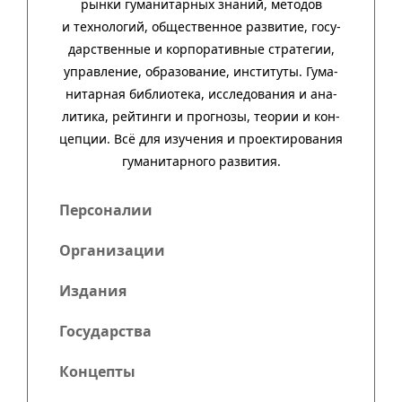
рынки гума­ни­тар­ных зна­ний, методов
и техно­ло­гий, обще­ст­вен­ное раз­ви­тие, госу­
дар­ст­вен­ные и кор­пора­тив­ные стра­тегии,
управ­ле­ние, обра­зо­ва­ние, инсти­туты. Гума­
нитар­ная биб­лио­тека, иссле­до­ва­ния и ана­
ли­тика, рей­тинги и прог­нозы, тео­рии и кон­
цеп­ции. Всё для изу­че­ния и про­ек­тиро­ва­ния
гума­нитар­ного развития.
Персоналии
Организации
Издания
Государства
Концепты