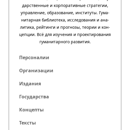
дар­ст­вен­ные и кор­пора­тив­ные стра­тегии,
управ­ле­ние, обра­зо­ва­ние, инсти­туты. Гума­
нитар­ная биб­лио­тека, иссле­до­ва­ния и ана­
ли­тика, рей­тинги и прог­нозы, тео­рии и кон­
цеп­ции. Всё для изу­че­ния и про­ек­тиро­ва­ния
гума­нитар­ного развития.
Персоналии
Организации
Издания
Государства
Концепты
Тексты