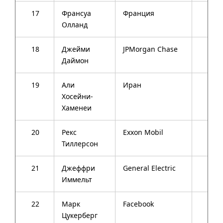
17
Франсуа
Франция
60
Олланд
18
Джейми
JPMorgan Chase
58
Даймон
19
Али
Иран
75
Хосейни-
Хаменеи
20
Рекс
Exxon Mobil
62
Тиллерсон
21
Джеффри
General Electric
58
Иммельт
22
Марк
Facebook
30
Цукерберг