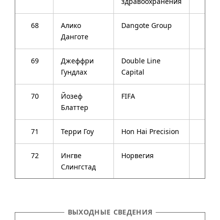
здравоохранения
68
Алико
Dangote Group
57
Данготе
69
Джеффри
Double Line
—
Гундлах
Capital
70
Йозеф
FIFA
78
Блаттер
71
Терри Гоу
Hon Hai Precision
64
72
Ингве
Норвегия
52
Слингстад
ВЫХОДНЫЕ СВЕДЕНИЯ