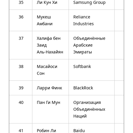
35
Ли Кун Хи
Samsung Group
72
36
Мукеш
Reliance
57
Амбани
Industries
37
Халифа бен
Объединённые
66
Заид
Арабские
Аль-Нахайян
Эмираты
38
Масайоси
Softbank
57
Сон
39
Ларри Финк
BlackRock
62
40
Пан Ги Мун
Организация
70
Объединённых
Наций
41
Робин Ли
Baidu
45