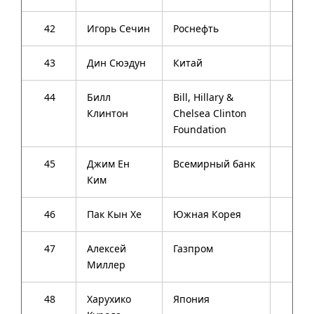
42
Игорь Сечин
Роснефть
54
43
Дин Сюэдун
Китай
54
44
Билл
Bill, Hillary &
68
Клинтон
Chelsea Clinton
Foundation
45
Джим Ен
Всемирный банк
54
Ким
46
Пак Кын Хе
Южная Корея
62
47
Алексей
Газпром
52
Миллер
48
Харухико
Япония
70