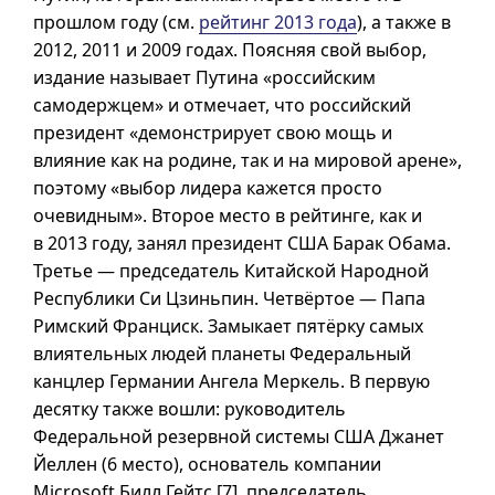
прошлом году (см.
рейтинг 2013 года
), а также в
2012, 2011 и 2009 годах. Поясняя свой выбор,
издание называет Путина «российским
самодержцем» и отмечает, что российский
президент «демонстрирует свою мощь и
влияние как на родине, так и на мировой арене»,
поэтому «выбор лидера кажется просто
очевидным». Второе место в рейтинге, как и
в 2013
году, занял президент США Барак Обама.
Третье — председатель Китайской Народной
Республики Си Цзиньпин. Четвёртое — Папа
Римский Франциск. Замыкает пятёрку самых
влиятельных людей планеты Федеральный
канцлер Германии Ангела Меркель. В первую
десятку также вошли: руководитель
Федеральной резервной системы США Джанет
Йеллен (6 место), основатель компании
Microsoft Билл
Гейтс [7]
, председатель