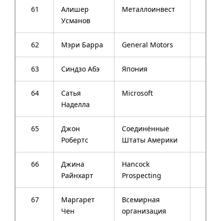
61
Алишер
Металлоинвест
61
Усманов
62
Мэри Барра
General Motors
52
63
Синдзо Абэ
Япония
60
64
Сатья
Microsoft
47
Наделла
65
Джон
Соединённые
59
Робертс
Штаты Америки
66
Джина
Hancock
60
Райнхарт
Prospecting
67
Маргарет
Всемирная
67
Чен
организация