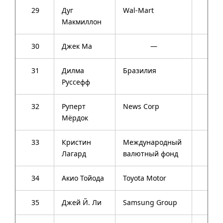
29
Дуг
Wal-Mart
48
Макмиллон
30
Джек Ма
—
50
31
Дилма
Бразилия
66
Руссефф
32
Руперт
News Corp
83
Мёрдок
33
Кристин
Международный
58
Лагард
валютный фонд
34
Акио Тойода
Toyota Motor
58
35
Джей Й. Ли
Samsung Group
46