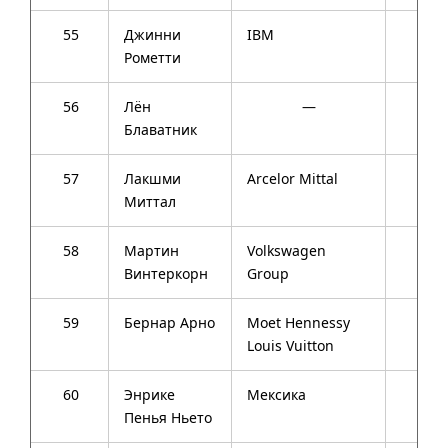
55
Джинни
IBM
56
Рометти
56
Лён
—
57
Блаватник
57
Лакшми
Arcelor Mittal
64
Миттал
58
Мартин
Volkswagen
67
Винтеркорн
Group
59
Бернар Арно
Moet Hennessy
65
Louis Vuitton
60
Энрике
Мексика
48
Пенья Ньето