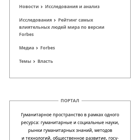
Новости
Исследования и анализ
Исследования
Рейтинг самых
влиятельных людей мира по версии
Forbes
Медиа
Forbes
Темы
Власть
ПОРТАЛ
Гуманитарное пространство в рамках одного
ресурса: гума­ни­тар­ные и соци­аль­ные науки,
рынки гума­ни­тар­ных зна­ний, методов
и техно­ло­гий, обще­ст­вен­ное раз­ви­тие, госу­