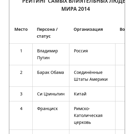
РЕЙТИНГ САМЫХ ВЛИЯТЕЛЬНЫХ ЛЮДЕЙ
МИРА 2014
Место
Персона /
Организация
Возра
статус
1
Владимир
Россия
62
Путин
2
Барак Обама
Соединённые
53
Штаты Америки
3
Си Цзиньпин
Китай
61
4
Франциск
Римско-
77
Католическая
церковь