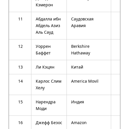
Кэмерон
11
Абдалла ибн
Саудовская
90
Абдель Азиз
Аравия
Аль Сауд
12
Уоррен
Berkshire
84
Баффет
Hathaway
13
Ли Кэцян
Китай
59
14
Карлос Слим
America Movil
74
Хелу
15
Нарендра
Индия
64
Моди
16
Джефф Безос
Amazon
50