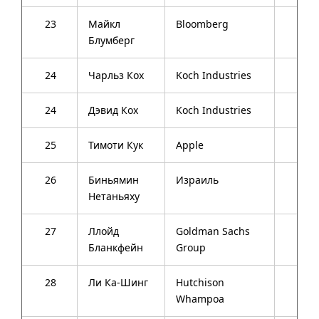
23
Майкл
Bloomberg
72
Блумберг
24
Чарльз Кох
Koch Industries
79
24
Дэвид Кох
Koch Industries
74
25
Тимоти Кук
Apple
54
26
Биньямин
Израиль
65
Нетаньяху
27
Ллойд
Goldman Sachs
60
Бланкфейн
Group
28
Ли Ка-Шинг
Hutchison
86
Whampoa