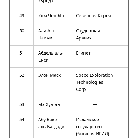
Курода
49
Ким Чен Ын
Северная Корея
31
50
Али Аль-
Саудовская
79
Наими
Аравия
51
Абдель аль-
Египет
59
Сиси
52
Элон Маск
Space Exploration
43
Technologies
Corp
53
Ма Хуатэн
—
43
54
Абу Бакр
Исламское
43
аль-Багдади
государство
(бывшая ИГИЛ)