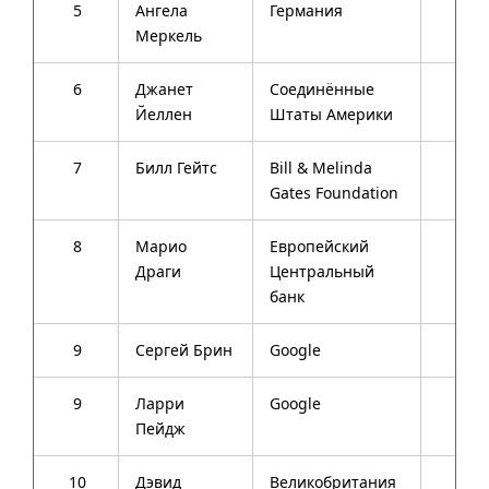
5
Ангела
Германия
60
Меркель
6
Джанет
Соединённые
68
Йеллен
Штаты Америки
7
Билл Гейтс
Bill & Melinda
59
Gates Foundation
8
Марио
Европейский
67
Драги
Центральный
банк
9
Сергей Брин
Google
41
9
Ларри
Google
41
Пейдж
10
Дэвид
Велико­британия
48