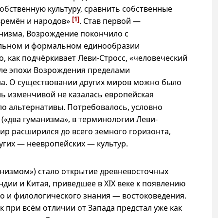
обственную культуру, сравнить собственные
[1]
времён и народов»
. Став первой —
низма, Возрождение покончило с
ельном и формальном единообразии
о, как подчёркивает Леви-Стросс, «человеческий
але эпохи Возрождения пределами
а. О существовании других миров можно было
ль изменчивой не казалась европейская
о альтернативы. Потребовалось, условно
 («два гуманизма», в терминологии Леви-
мир расширился до всего земного горизонта,
угих — неевропейских — культур.
низмом») стало открытие древневосточных
дии и Китая, приведшее в ХIX веке к появлению
о и филологического знания — востоковедения.
 при всём отличии от Запада предстал уже как