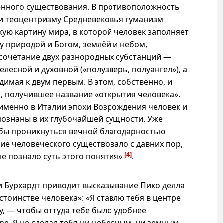
енного существования. В противоположность
и теоцентризму Средневековья гуманизм
ую картину мира, в которой человек заполняет
у природой и Богом, землёй и небом,
 сочетание двух разнородных субстанций —
лесной и духовной («полузверь, полуангел»), а
одимая к двум первым. В этом, собственно, и
, получившее название «открытия человека».
«именно в Италии эпохи Возрождения человек и
познаны в их глубочайшей сущности. Уже
обы проникнуться вечной благодарностью
тие человеческого существовало с давних пор,
[4]
е познало суть этого понятия»
.
и Бурхардт приводит высказывание Пико делла
тоинстве человека»: «Я ставлю тебя в центре
у, — чтобы оттуда тебе было удобнее
ире. Я не сделал тебя ни небесным, ни земным,