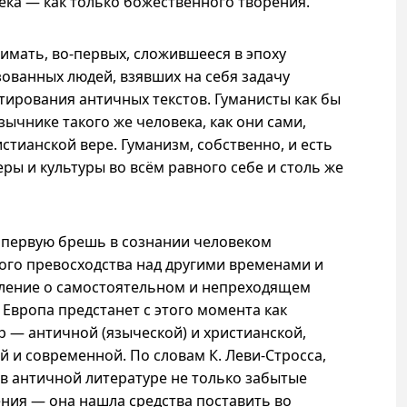
ка — как только божественного творения.
нимать,
во-первых
, сложившееся в эпоху
ованных людей, взявших на себя задачу
тирования античных текстов. Гуманисты как бы
зычнике такого же человека, как они сами,
стианской вере. Гуманизм, собственно, и есть
ры и культуры во всём равного себе и столь же
 первую брешь в сознании человеком
ого превосходства над другими временами и
вление о самостоятельном и непреходящем
 Европа предстанет с этого момента как
р — античной (языческой) и христианской,
й и современной. По словам К. Леви-Стросса,
в античной литературе не только забытые
ния — она нашла средства поставить во