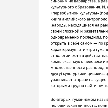
синоним не варварства, а ра
культурного образования. И,
«первобытной культуры» (под 
книга английского антрополог
(народы, находящиеся на ран
своей сложной и разветвлённо
одновременно последним, пос
открыть в себе самом — по к
характеризует эти «три гума
этнологии, хотя в действител
комплекса наук о человеке и 
множественности разнородны
другу) культур (или цивилизац
уравнивает в праве на сущес
которыми трудно найти нечт
Во-вторых, гуманизмом назы
человеческая личность, поня