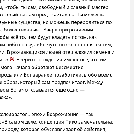
, чтобы ты сам, свободный и славный мастер,
 который ты сам предпочитаешь. Ты можешь
азумные существа, но можешь переродиться по
е, божественные… Звери при рождении
бы всё то, чем будут владеть потом, как
и либо сразу, либо чуть позже становятся тем,
ии. В рождающихся людей отец вложил семена и
[5]
ни…»
. Звери от рождения имеют всё, что им
амого начала обретают бессмертие
ирода или Бог заранее позаботились обо всём),
бе образ, который сам предпочитает. Между
твом Бога» открывается ещё одно —
ека».
сследователь эпохи Возрождения — так
: «В самом деле, концепция Пико замечательна:
рироду, которая обуславливает её действия,