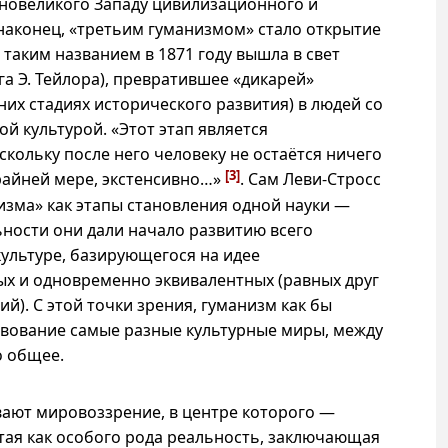
вновеликого Западу цивилизационного и
 наконец, «третьим гуманизмом» стало открытие
таким названием в 1871 году вышла в свет
а Э. Тейлора), превратившее «дикарей»
них стадиях исторического развития) в людей со
й культурой. «Этот этап является
кольку после него человеку не остаётся ничего
[3]
райней мере, экстенсивно…»
. Сам Леви-Стросс
низма» как этапы становления одной науки —
ьности они дали начало развитию всего
культуре, базирующегося на идее
х и одновременно эквивалентных (равных друг
ий). С этой точки зрения, гуманизм как бы
твование самые разные культурные миры, между
о общее.
вают мировоззрение, в центре которого —
тая как особого рода реальность, заключающая