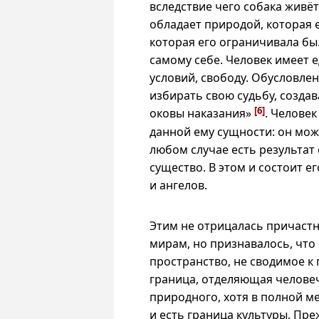
вследствие чего собака живёт 
обладает природой, которая 
которая его ограничивала бы.
самому себе. Человек имеет 
условий, свободу. Обусловле
избирать свою судьбу, созда
[6]
оковы наказания»
. Челове
данной ему сущности: он мож
любом случае есть результат 
существо. В этом и состоит е
и ангелов.
Этим не отрицалась причаст
мирам, но признавалось, что
пространство, не сводимое к
граница, отделяющая челове
природного, хотя в полной м
и есть граница культуры. Пр