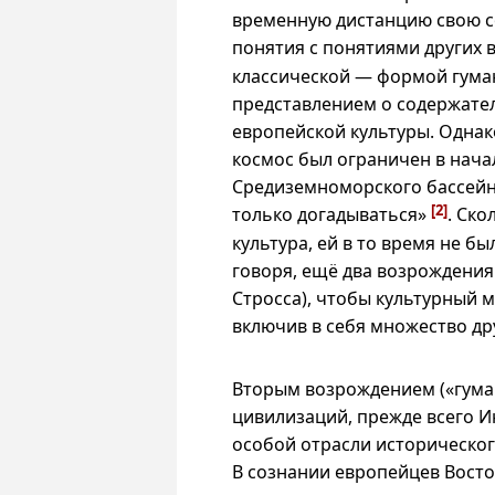
временную дистанцию свою с
понятия с понятиями других 
классической — формой гума
представлением о содержат
европейской культуры. Однак
космос был ограничен в нач
Средиземноморского бассейн
[2]
только догадываться»
. Ско
культура, ей
в то
время не был
говоря, ещё два возрождения
Стросса), чтобы культурный 
включив в себя множество др
Вторым возрождением («гума
цивилизаций, прежде всего Ин
особой отрасли историческог
В сознании европейцев Восток