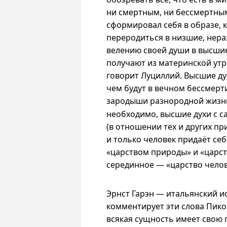
ни смертным, ни бессмертным
сформировал себя в образе,
переродиться в низшие, нер
велению своей души в высши
получают из материнской утро
говорит Луциллий. Высшие дух
чем будут в вечном бессмерт
зародыши разнородной жиз
необходимо, высшие духи с с
(в отношении тех и других пр
и только человек придаёт се
«царством природы» и «царс
серединное — «царство челов
Эрнст Гарэн — итальянский и
комментирует эти слова Пико
всякая сущность имеет свою п