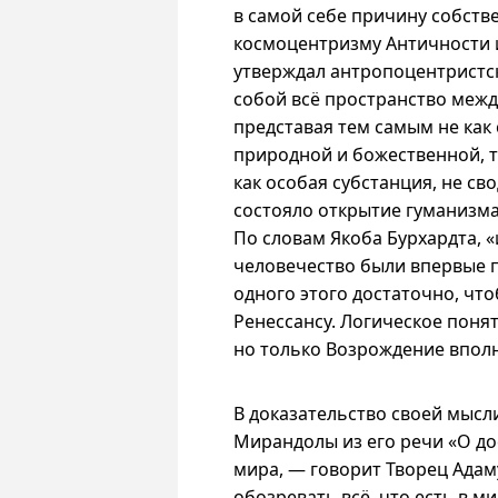
в самой себе причину собств
космоцентризму Античности 
утверждал антропоцентристск
собой всё пространство межд
представая тем самым не как
природной и божественной, те
как особая субстанция, не св
состояло открытие гуманизма
По словам Якоба Бурхардта, 
человечество были впервые 
одного этого достаточно, чт
Ренессансу. Логическое поня
но только Возрождение вполн
В доказательство своей мысл
Мирандолы из его речи «О дос
мира, — говорит Творец Адам
обозревать всё, что есть в м