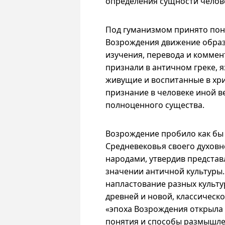
определения сущности челове
Под гуманизмом принято по
Возрождения движение образ
изучения, перевода и коммен
признали в античном греке, я
живущие и воспитанные в хри
признание в человеке иной ве
полноценного существа.
Возрождение пробило как бы
Средневековья своего духовн
народами, утвердив предста
значении античной культуры.
напластование разных культу
древней и новой, классическо
«эпоха Возрождения открыла 
понятия и способы размышле